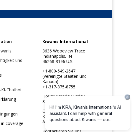
mation
Kiwanis International
Kiwanis
3636 Woodview Trace
Indianapolis, IN
chtigkeit und
46268-3196 U.S.
+1-800-549-2647
s
(Vereinigte Staaten und
Kanada)
+1-317-875-8755
-KI-Chatbot
Hours: Monday-Friday
rklärung
8:30am to 4:45pm ET
Copyright ©2026
dingungen
Kiwanis International
All rights reserved
 in coverage
Kontaktieren Sie uns