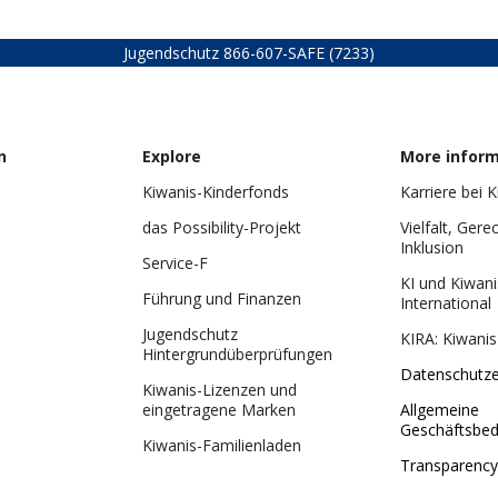
Jugendschutz
866-607-SAFE (7233)
n
Explore
More infor
Kiwanis-Kinderfonds
Karriere bei 
das Possibility-Projekt
Vielfalt, Gere
Inklusion
Service-F
KI und Kiwani
Führung und Finanzen
International
Jugendschutz
KIRA: Kiwanis
Hintergrundüberprüfungen
Datenschutze
Kiwanis-Lizenzen und
eingetragene Marken
Allgemeine
Geschäftsbe
Kiwanis-Familienladen
Transparency