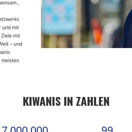
emeinsam
,
Netzwerks
r und mit
Ziele mit
Welt – und
wanis
m meisten
KIWANIS IN ZAHLEN
7,000,000
99