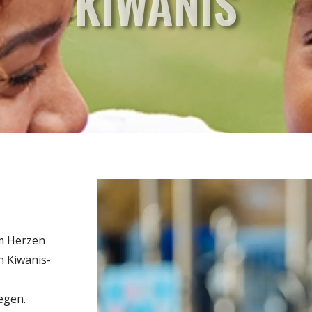
KIWANIS
m Herzen
 Kiwanis-
egen.