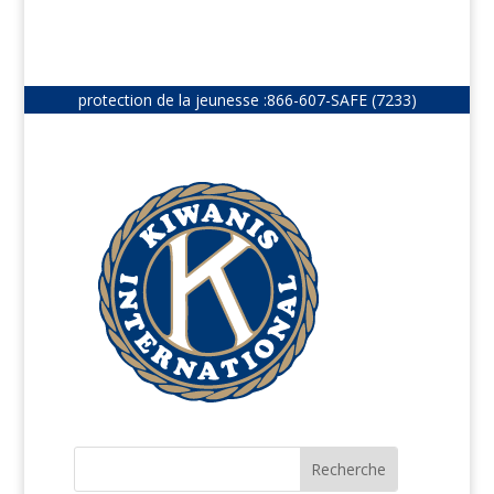
protection de la jeunesse :
866-607-SAFE (7233)