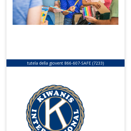
tutela della giovent
866-607-SAFE (7233)