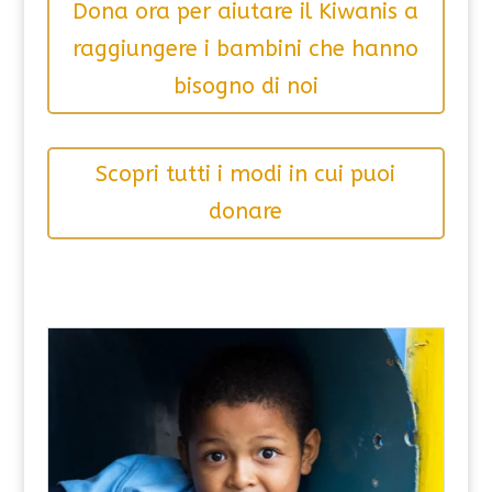
Dona ora per aiutare il Kiwanis a
raggiungere i bambini che hanno
bisogno di noi
Scopri tutti i modi in cui puoi
donare