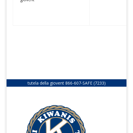
tutela della giovent
866-607-SAFE (7233)