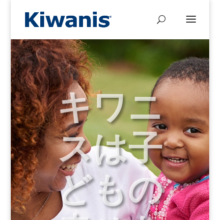
キワニ
スは子
どもの