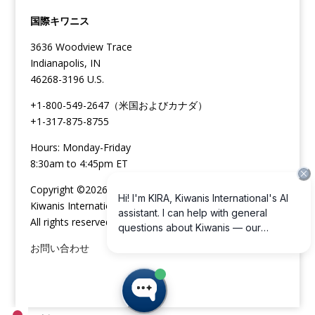
国際キワニス
3636 Woodview Trace
Indianapolis, IN
46268-3196 U.S.
+1-800-549-2647（米国およびカナダ）
+1-317-875-8755
Hours: Monday-Friday
8:30am to 4:45pm ET
Copyright ©2026
Kiwanis International
All rights reserved
お問い合わせ