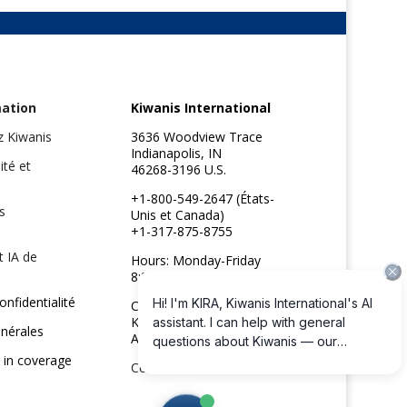
mation
Kiwanis International
z Kiwanis
3636 Woodview Trace
Indianapolis, IN
ité et
46268-3196 U.S.
+1-800-549-2647 (États-
s
Unis et Canada)
+1-317-875-8755
t IA de
Hours: Monday-Friday
8:30am to 4:45pm ET
onfidentialité
Copyright ©2026
Kiwanis International
énérales
All rights reserved
 in coverage
Contactez-nous