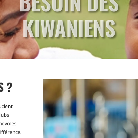
BESOIN DES
KIWANIENS
S ?
ucient
lubs
névoles
ifférence.