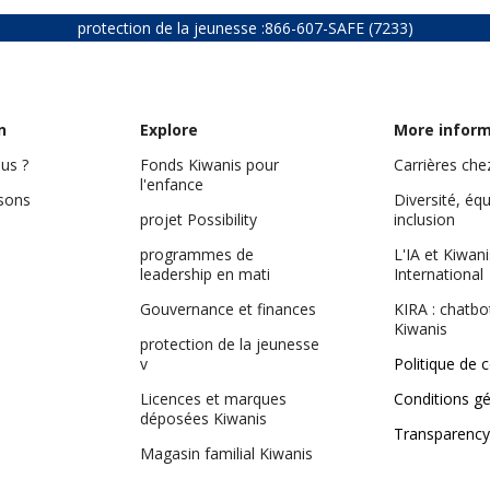
protection de la jeunesse :
866-607-SAFE (7233)
n
Explore
More infor
us ?
Fonds Kiwanis pour
Carrières che
l'enfance
isons
Diversité, équ
projet Possibility
inclusion
programmes de
L'IA et Kiwani
leadership en mati
International
Gouvernance et finances
KIRA : chatbo
Kiwanis
protection de la jeunesse
v
Politique de c
Licences et marques
Conditions g
déposées Kiwanis
Transparency
Magasin familial Kiwanis