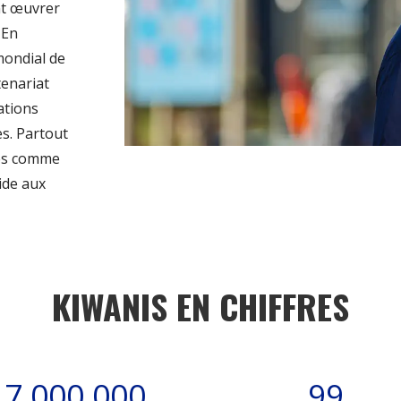
nt œuvrer
. En
mondial de
tenariat
ations
es.
Partout
és comme
ide aux
KIWANIS EN CHIFFRES
7,000,000
99