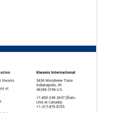
mation
Kiwanis International
z Kiwanis
3636 Woodview Trace
Indianapolis, IN
ité et
46268-3196 U.S.
+1-800-549-2647 (États-
s
Unis et Canada)
+1-317-875-8755