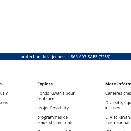
protection de la jeunesse :
866-607-SAFE (7233)
n
Explore
More infor
us ?
Fonds Kiwanis pour
Carrières che
l'enfance
isons
Diversité, équ
projet Possibility
inclusion
programmes de
L'IA et Kiwani
leadership en mati
International