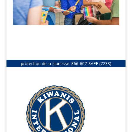
protection de la jeunesse :
866-607-SAFE (7233)