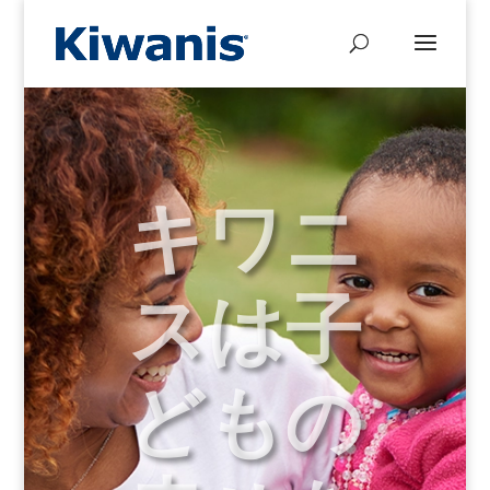
キワニ
スは子
どもの