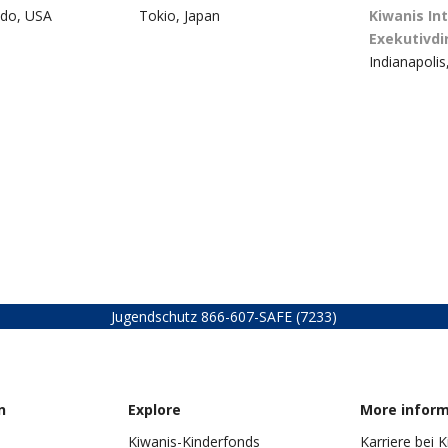
ado, USA
Tokio, Japan
Kiwanis In
Exekutivdi
Indianapolis
Jugendschutz
866-607-SAFE (7233)
n
Explore
More infor
Kiwanis-Kinderfonds
Karriere bei 