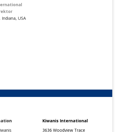
ternational
rektor
, Indiana, USA
mation
Kiwanis International
Kiwanis
3636 Woodview Trace