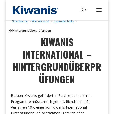
Startseite
>
Wer wir sind
>
Jugendschutz
>
KI-Hintergrundüberprüfungen
KIWANIS
INTERNATIONAL –
HINTERGRUNDÜBERPR
ÜFUNGEN
Berater Kiwanis geförderten Service-Leadership-
Programme müssen sich gemäß Richtlinien .16,
Verfahren 197, einer von Kiwanis International
Hintergrundpr und bestätigten Hintergrundpr