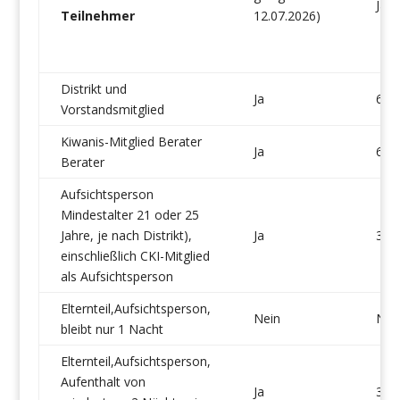
Jahr
Teilnehmer
12.07.2026)
Distrikt und
Ja
6
Vorstandsmitglied
Kiwanis-Mitglied Berater
Ja
6
Berater
Aufsichtsperson
Mindestalter 21 oder 25
Jahre, je nach Distrikt),
Ja
3
einschließlich CKI-Mitglied
als Aufsichtsperson
Elternteil,Aufsichtsperson,
Nein
Nei
bleibt nur 1 Nacht
Elternteil,Aufsichtsperson,
Aufenthalt von
Ja
3