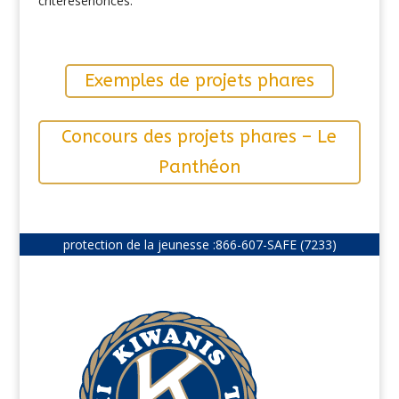
critères
énoncés
.
Exemples de projets phares
Concours des projets phares – Le
Panthéon
protection de la jeunesse :
866-607-SAFE (7233)