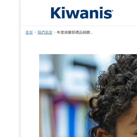
首頁
>
我們是誰
>
年度俱樂部禮品捐贈...