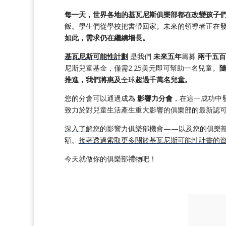
每一天，世界各地的基瓦尼斯俱樂部都在改變孩子
飯。學生們從學校把書帶回家。未來的領導者正在
如此，需求仍在繼續增長。
基瓦尼斯可能性計劃
是我們
未來五年
籌募
兩千五百
尼斯兒童基金，僅需2.25美元即可幫助一名兒童。
推進，我們將惠及
全球
超過千萬名兒童。
您的分會可以通過成為
影響力分會
，在這一成功中
致力於對兒童生活產生重大影響的俱樂部的最新認
深入了解
您的影響力俱樂部機會——以及您的俱樂
額。
接著透過索取更多關於基瓦尼斯可能性計畫的
今天就做你的俱樂部禮物吧！