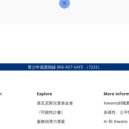
青少年保護熱線
866-607-SAFE
（7233）
n
Explore
More infor
基瓦尼斯兒童基金會
Kiwanis的
《可能性計畫》
多樣性、公平
服務領導力專案
AI 和 Kiwanis 