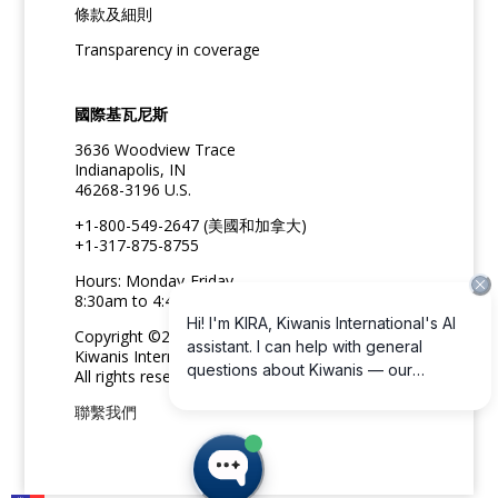
條款及細則
Transparency in coverage
國際基瓦尼斯
3636 Woodview Trace
Indianapolis, IN
46268-3196 U.S.
+1-800-549-2647 (美國和加拿大)
+1-317-875-8755
Hours: Monday-Friday
8:30am to 4:45pm ET
Copyright ©2026
Kiwanis International
All rights reserved
聯繫我們