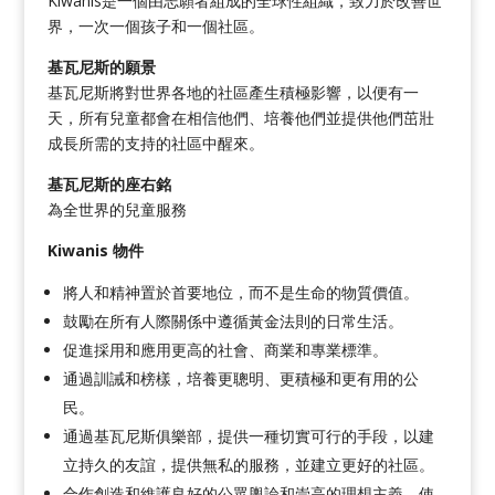
Kiwanis是一個由志願者組成的全球性組織，致力於改善世
界，一次一個孩子和一個社區。
基瓦尼斯的願景
基瓦尼斯將對世界各地的社區產生積極影響，以便有一
天，所有兒童都會在相信他們、培養他們並提供他們茁壯
成長所需的支持的社區中醒來。
基瓦尼斯的座右銘
為全世界的兒童服務
Kiwanis 物件
將人和精神置於首要地位，而不是生命的物質價值。
鼓勵在所有人際關係中遵循黃金法則的日常生活。
促進採用和應用更高的社會、商業和專業標準。
通過訓誡和榜樣，培養更聰明、更積極和更有用的公
民。
通過基瓦尼斯俱樂部，提供一種切實可行的手段，以建
立持久的友誼，提供無私的服務，並建立更好的社區。
合作創造和維護良好的公眾輿論和崇高的理想主義，使