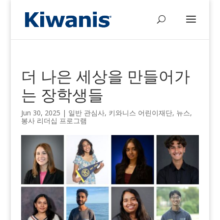
더 나은 세상을 만들어가
는 장학생들
Jun 30, 2025
|
일반 관심사
,
키와니스 어린이재단
,
뉴스
,
봉사 리더십 프로그램