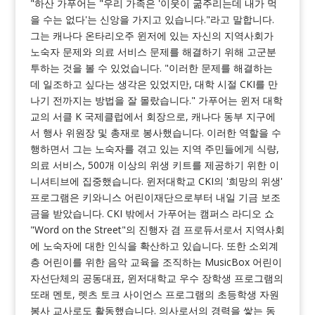
"하산 가푸어는 "우리 가족은 '이웃이 굶주리는데 내가 먹
을 수는 없다'는 신앙을 가지고 있습니다."라고 말합니다.
그는 캐나다 온타리오주 윈저에 있는 자신의 지역사회가
노숙자 문제와 의료 서비스 문제를 해결하기 위해 고군분
투하는 것을 볼 수 있었습니다. "이러한 문제를 해결하는
데 일조하고 싶다는 생각은 있었지만, 대학 시절 CKI를 만
나기 전까지는 방법을 잘 몰랐습니다." 가푸어는 윈저 대학
교의 서클 K 국제클럽에서 회장으로, 캐나다 동부 지구에
서 행사 위원장 및 총재로 봉사했습니다. 이러한 역할을 수
행하면서 그는 노숙자를 겪고 있는 지역 주민들에게 식량,
의료 서비스, 500개 이상의 위생 키트를 제공하기 위한 이
니셔티브에 집중했습니다. 윈저대학교 CKI의 '희망의 위생'
프로그램은 키와니스 어린이재단으로부터 내일 기금 보조
금을 받았습니다. CKI 밖에서 가푸어는 캠퍼스 라디오 쇼
"Word on the Street"의 진행자 겸 프로듀서로서 지역사회
에 노숙자에 대한 인식을 확산하고 있습니다. 또한 소외계
층 어린이를 위한 음악 교육을 조직하는 MusicBox 어린이
자선단체의 공동대표, 윈저대학교 우수 장학생 프로그램의
또래 멘토, 렛츠 토크 사이언스 프로그램의 초등학생 자원
봉사 교사로도 활동했습니다. 의사로서의 경력을 쌓는 동