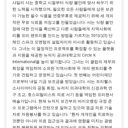
샤일리 샤는 중학교 시절부터 식량 불안에 맞서 싸우기 위
한 노력을 시작했으며, 필요한 모든 사람들에게 상온 보관
이 가능한 필수 식품을 연중무휴로 제공하기 위해 세 개의
작은 무료 식료품 저장고를 만들었습니다. 샤는 식량 불안
정에 대한 인식을 확산하고 다른 사람들에게 지역사회에
리틀 프리 팬트리를 만드는 방법을 가르치는 501(c)(3) 단
체인 스파크 모멘텀의 설립자이자 이사로 활동하고 있습니
다. 그녀는 이 열정적인 프로젝트를 확장할 수 있는 플랫폼
과 지원을 제공한 뉴저지 공과대학교의 Circle K
International을 높이 평가합니다. 그녀는 이 클럽의 재무와
회장을 역임하며 소외된 지역사회에 두 개의 팬트리를 추
가로 건립하고 운영하고 있습니다. 첫 번째는 어린이재단
으로부터 내일 기금 보조금을 받았습니다. 샤는 프리헬스
소사이어티의 공동 회장, 뉴저지 의과대학의 신경과학 연
구 조교, 호스피탈리스트 의료 서기 등을 역임한 프리랜서
예술가입니다. 현재 뉴저지 보건부의 바이오뱅킹 규정 준
수 프로그램에서 인턴으로 일하고 있으며 응급 의료 기술
자로 자원봉사를 하고 있습니다. "환자 개개인을 치료하는
것뿐만 아니라 의료 접근성과 결과에 영향을 미치는 광범
위한 불평등을 해결하는 데 있어서도 모든 전화는 의학에