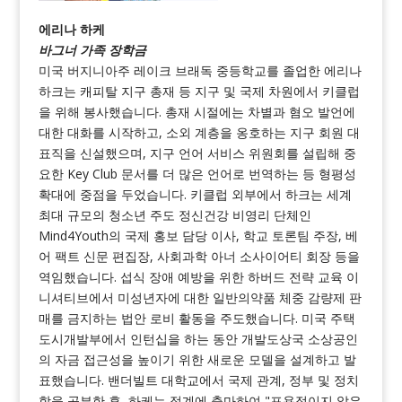
에리나 하케
바그너 가족 장학금
미국 버지니아주 레이크 브래독 중등학교를 졸업한 에리나
하크는 캐피탈 지구 총재 등 지구 및 국제 차원에서 키클럽
을 위해 봉사했습니다. 총재 시절에는 차별과 혐오 발언에
대한 대화를 시작하고, 소외 계층을 옹호하는 지구 회원 대
표직을 신설했으며, 지구 언어 서비스 위원회를 설립해 중
요한 Key Club 문서를 더 많은 언어로 번역하는 등 형평성
확대에 중점을 두었습니다. 키클럽 외부에서 하크는 세계
최대 규모의 청소년 주도 정신건강 비영리 단체인
Mind4Youth의 국제 홍보 담당 이사, 학교 토론팀 주장, 베
어 팩트 신문 편집장, 사회과학 아너 소사이어티 회장 등을
역임했습니다. 섭식 장애 예방을 위한 하버드 전략 교육 이
니셔티브에서 미성년자에 대한 일반의약품 체중 감량제 판
매를 금지하는 법안 로비 활동을 주도했습니다. 미국 주택
도시개발부에서 인턴십을 하는 동안 개발도상국 소상공인
의 자금 접근성을 높이기 위한 새로운 모델을 설계하고 발
표했습니다. 밴더빌트 대학교에서 국제 관계, 정부 및 정치
학을 공부한 후, 하케는 정계에 출마하여 "포용적이지 않은