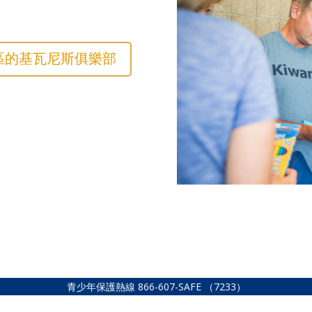
區的基瓦尼斯俱樂部
青少年保護熱線
866-607-SAFE
（7233）