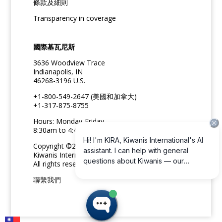
條款及細則
Transparency in coverage
國際基瓦尼斯
3636 Woodview Trace
Indianapolis, IN
46268-3196 U.S.
+1-800-549-2647 (美國和加拿大)
+1-317-875-8755
Hours: Monday-Friday
8:30am to 4:45pm ET
Copyright ©2026
Kiwanis International
All rights reserved
聯繫我們