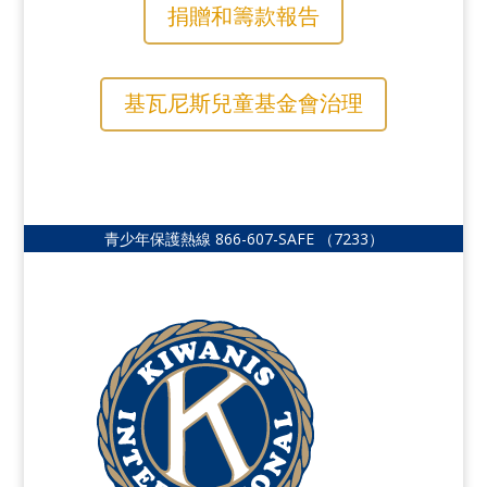
捐贈和籌款報告
基瓦尼斯兒童基金會治理
青少年保護熱線
866-607-SAFE
（7233）