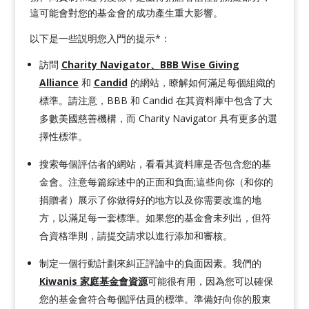
這可能會對您的基金會的成功產生重大影響。
以下是一些説明您入門的提示*：
訪問
Charity Navigator、
BBB Wise Giving
Alliance
和
Candi
d
的網站，瞭解如何滿足每個組織的
標準。請注意，BBB 和 Candid 在其資料庫中包含了大
多數美國慈善機構，而 Charity Navigator 具有更多的選
擇性標準。
搜索每個評估者的網站，看看其資料庫是否包含您的基
金會。注意每篇綜述中的正面和負面;這些向你（和你的
捐贈者）展示了你做得好的地方以及你需要改進的地
方，以滿足每一套標準。如果您的基金會未列出，但符
合資格準則，請提交請求以進行添加和審核。
制定一個行動計劃來糾正評論中的負面因素。我們的
Kiwanis 家庭基金會資源
可能很有用，因為您可以確保
您的基金會符合每個評估員的標準。準備好向你的股東