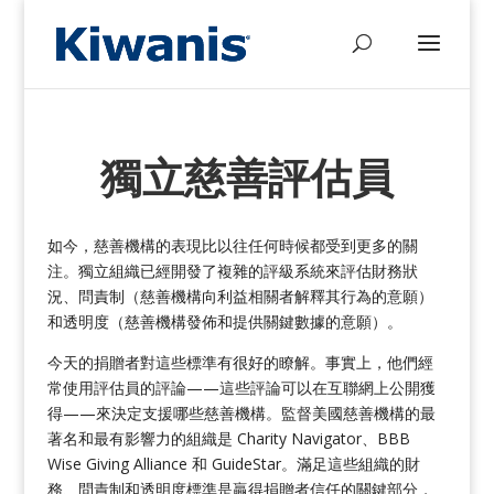
獨立慈善評估員
如今，慈善機構的表現比以往任何時候都受到更多的關
注。獨立組織已經開發了複雜的評級系統來評估財務狀
況、問責制（慈善機構向利益相關者解釋其行為的意願）
和透明度（慈善機構發佈和提供關鍵數據的意願）。
今天的捐贈者對這些標準有很好的瞭解。事實上，他們經
常使用評估員的評論——這些評論可以在互聯網上公開獲
得——來決定支援哪些慈善機構。監督美國慈善機構的最
著名和最有影響力的組織是 Charity Navigator、BBB
Wise Giving Alliance 和 GuideStar。滿足這些組織的財
務、問責制和透明度標準是贏得捐贈者信任的關鍵部分，