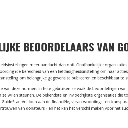
IJKE BEOORDELAARS VAN G
gheidsinstellingen meer aandacht dan ooit. Onafhankelijke organisat
ording (de bereidheid van een liefdadigheidsinstelling om haar actie
sinstelling om belangrijke gegevens te publiceren en beschikbaar te st
 van deze normen. In feite gebruiken ze vaak de beoordelingen van 
n ze willen steunen. De bekendste en invloedrijkste organisaties die
n GuideStar. Voldoen aan de financiële, verantwoordings- en transpar
ertrouwen van donateurs - en het kan het verschil maken voor het suc