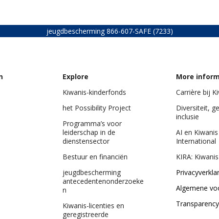
jeugdbescherming
866-607-SAFE (7233)
n
Explore
More infor
Kiwanis-kinderfonds
Carrière bij K
het Possibility Project
Diversiteit, g
inclusie
Programma’s voor
leiderschap in de
AI en Kiwanis
dienstensector
International
Bestuur en financiën
KIRA: Kiwanis
jeugdbescherming
Privacyverkla
antecedentenonderzoeke
Algemene vo
n
Transparency
Kiwanis-licenties en
geregistreerde