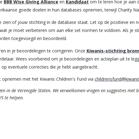
e
BBB Wise Giving Alliance
en
Kandidaat
om te leren hoe je aan d
aanse goede doelen in hun databases opnemen, terwijl Charity Naviga
zien of jouw stichting in de database staat. Let op de positieve en n
wat je moet verbeteren om aan elke set normen te voldoen. Als je stich
 worden toegevoegd en beoordeeld.
en in je beoordelingen te corrigeren. Onze
Kiwanis-stichting bron
delaar. Wees voorbereid om je beoordelingen en actieplan uit te leg
 op eventuele correcties die je hebt aangebracht.
ct opnemen met het Kiwanis Children's Fund via
childrensfund@kiwani
ngen in de Verenigde Staten. We verwelkomen vragen en suggesties met 
S te helpen.