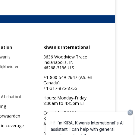
mation
Kiwanis International
iwanis
3636 Woodview Trace
Indianapolis, IN
elijkheid en
46268-3196 U.S.
+1-800-549-2647 (V.S. en
Canada)
+1-317-875-8755
 AI-chatbot
Hours: Monday-Friday
8:30am to 4:45pm ET
ring
Copyright ©2026
orwaarden
Kiwanis International
All rights reserved
 in coverage
Neem contact met ons