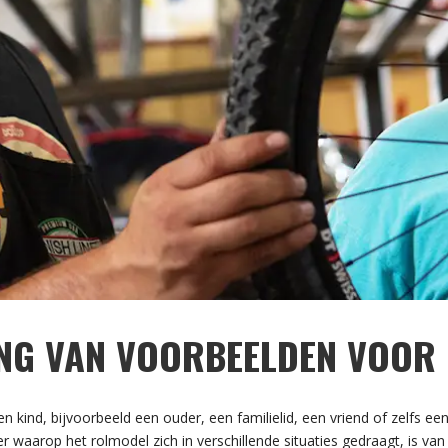
NG VAN VOORBEELDEN VOOR
n kind, bijvoorbeeld een ouder, een familielid, een vriend of zelfs ee
 waarop het rolmodel zich in verschillende situaties gedraagt, is van