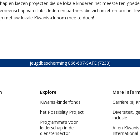
ap en kiezen projecten die de lokale kinderen het meeste ten goede 
e gemeenschap van clubs, leden en partners die zich inzetten om het 
op met
uw lokale Kiwanis-club
om mee te doen!
jeugdbescherming
866-607-SAFE (7233)
n
Explore
More infor
Kiwanis-kinderfonds
Carrière bij K
het Possibility Project
Diversiteit, g
inclusie
Programma’s voor
leiderschap in de
AI en Kiwanis
dienstensector
International