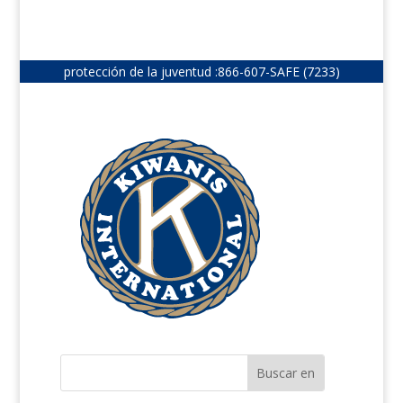
protección de la juventud :
866-607-SAFE (7233)