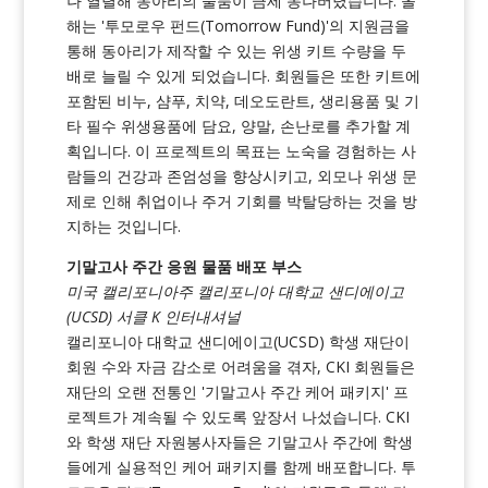
나 열렬해 동아리의 물품이 금세 동나버렸습니다. 올
해는 '투모로우 펀드(Tomorrow Fund)'의 지원금을
통해 동아리가 제작할 수 있는 위생 키트 수량을 두
배로 늘릴 수 있게 되었습니다. 회원들은 또한 키트에
포함된 비누, 샴푸, 치약, 데오도란트, 생리용품 및 기
타 필수 위생용품에 담요, 양말, 손난로를 추가할 계
획입니다. 이 프로젝트의 목표는 노숙을 경험하는 사
람들의 건강과 존엄성을 향상시키고, 외모나 위생 문
제로 인해 취업이나 주거 기회를 박탈당하는 것을 방
지하는 것입니다.
기말고사 주간 응원 물품 배포 부스
미국 캘리포니아주 캘리포니아 대학교 샌디에이고
(UCSD) 서클 K 인터내셔널
캘리포니아 대학교 샌디에이고(UCSD) 학생 재단이
회원 수와 자금 감소로 어려움을 겪자, CKI 회원들은
재단의 오랜 전통인 '기말고사 주간 케어 패키지' 프
로젝트가 계속될 수 있도록 앞장서 나섰습니다. CKI
와 학생 재단 자원봉사자들은 기말고사 주간에 학생
들에게 실용적인 케어 패키지를 함께 배포합니다. 투