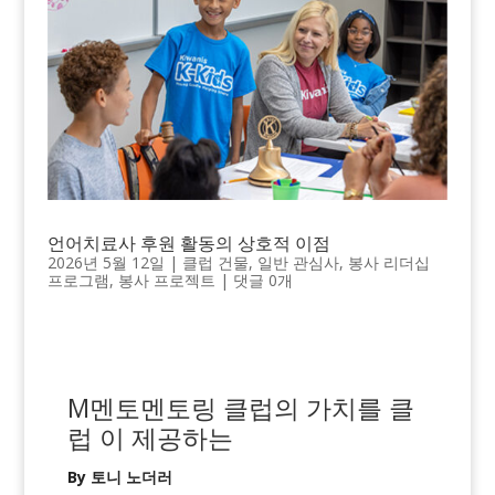
언어치료사 후원 활동의 상호적 이점
2026년 5월 12일
|
클럽 건물
,
일반 관심사
,
봉사 리더십
프로그램
,
봉사 프로젝트
|
댓글 0개
M
멘토
멘토링
클럽의 가치를
클
럽
이
제공하는
By 토니 노더러