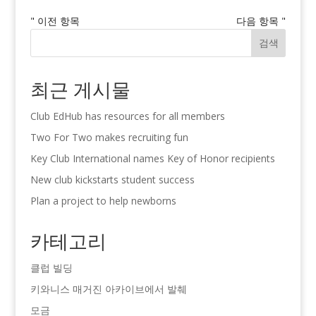
" 이전 항목
다음 항목 "
검색
최근 게시물
Club EdHub has resources for all members
Two For Two makes recruiting fun
Key Club International names Key of Honor recipients
New club kickstarts student success
Plan a project to help newborns
카테고리
클럽 빌딩
키와니스 매거진 아카이브에서 발췌
모금