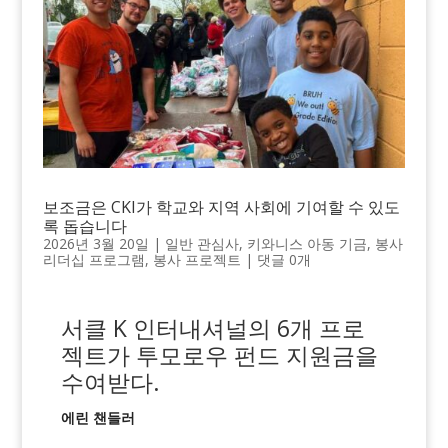
보조금은 CKI가 학교와 지역 사회에 기여할 수 있도
록 돕습니다
2026년 3월 20일
|
일반 관심사
,
키와니스 아동 기금
,
봉사
리더십 프로그램
,
봉사 프로젝트
|
댓글 0개
서클 K 인터내셔널의 6개 프로
젝트가 투모로우 펀드 지원금을
수여받다
.
에린 챈들러