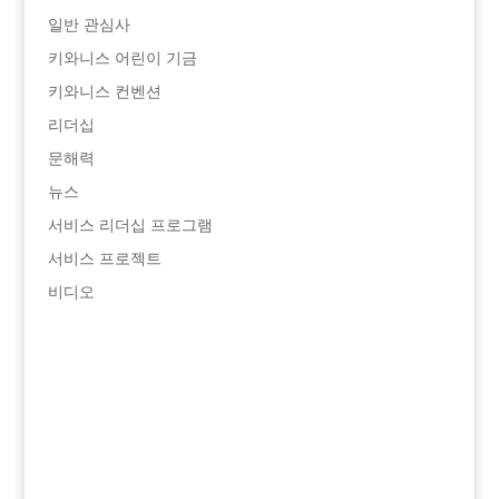
일반 관심사
키와니스 어린이 기금
키와니스 컨벤션
리더십
문해력
뉴스
서비스 리더십 프로그램
서비스 프로젝트
비디오
청소년 보호 헬프라인
866-607-SAFE
(7233)