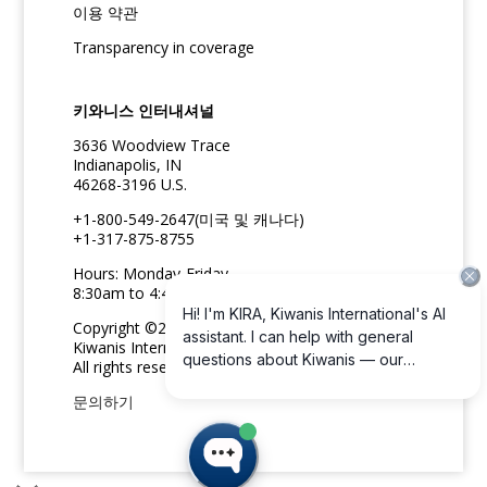
이용 약관
Transparency in coverage
키와니스 인터내셔널
3636 Woodview Trace
Indianapolis, IN
46268-3196 U.S.
+1-800-549-2647(미국 및 캐나다)
+1-317-875-8755
Hours: Monday-Friday
8:30am to 4:45pm ET
Copyright ©2026
Kiwanis International
All rights reserved
문의하기