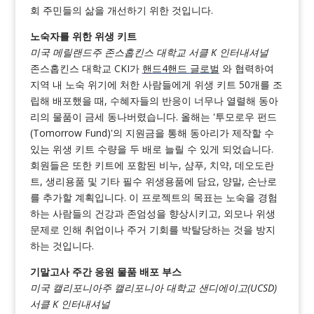
회 주민들의 삶을 개선하기 위한 것입니다.
노숙자를 위한 위생 키트
미국 메릴랜드주 존스홉킨스 대학교 서클 K 인터내셔널
존스홉킨스 대학교 CKI가
핸드4핸드 글로벌
와 협력하여
지역 내 노숙 위기에 처한 사람들에게 위생 키트 50개를 조
립해 배포했을 때, 수혜자들의 반응이 너무나 열렬해 동아
리의 물품이 금세 동나버렸습니다. 올해는 '투모로우 펀드
(Tomorrow Fund)'의 지원금을 통해 동아리가 제작할 수
있는 위생 키트 수량을 두 배로 늘릴 수 있게 되었습니다.
회원들은 또한 키트에 포함된 비누, 샴푸, 치약, 데오도란
트, 생리용품 및 기타 필수 위생용품에 담요, 양말, 손난로
를 추가할 계획입니다. 이 프로젝트의 목표는 노숙을 경험
하는 사람들의 건강과 존엄성을 향상시키고, 외모나 위생
문제로 인해 취업이나 주거 기회를 박탈당하는 것을 방지
하는 것입니다.
기말고사 주간 응원 물품 배포 부스
미국 캘리포니아주 캘리포니아 대학교 샌디에이고(UCSD)
서클 K 인터내셔널