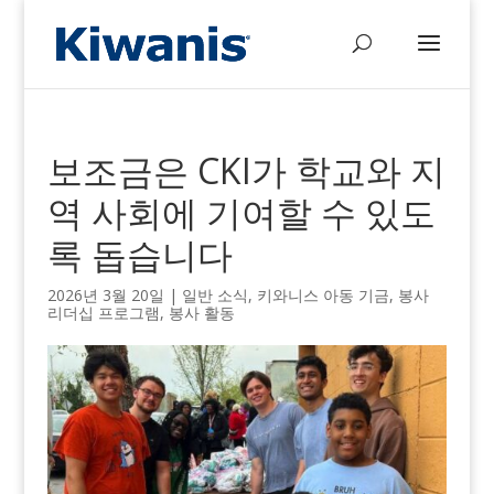
보조금은 CKI가 학교와 지
역 사회에 기여할 수 있도
록 돕습니다
2026년 3월 20일
|
일반 소식
,
키와니스 아동 기금
,
봉사
리더십 프로그램
,
봉사 활동