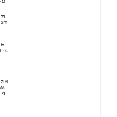
였습
"라
소통할
 이
라는
와니스
이지를
있습니
시킬