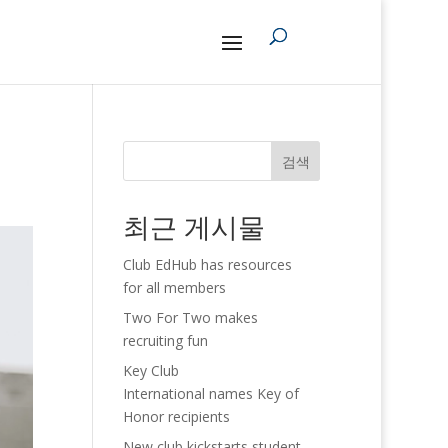
검색
최근 게시물
Club EdHub has resources
for all members
Two For Two makes
recruiting fun
Key Club
International names Key of
Honor recipients
New club kickstarts student