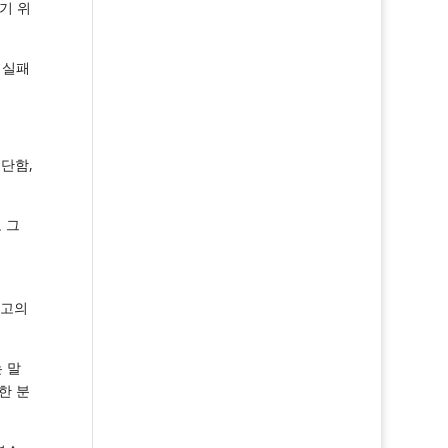
기 위
 실패
고단함,
 그
최고의
 말
한 분