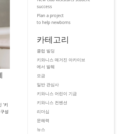
success
Plan a project
to help newborns
카테고리
클럽 빌딩
키와니스 매거진 아카이브
에서 발췌
에
모금
일반 관심사
키와니스 어린이 기금
키와니스 컨벤션
 '키
리더십
 구성
문해력
뉴스