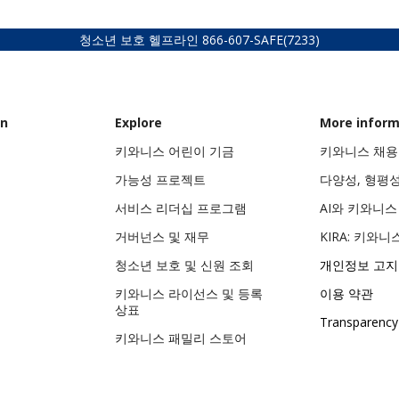
청소년 보호 헬프라인
866-607-SAFE
(7233)
on
Explore
More inform
키와니스 어린이 기금
키와니스 채용
가능성 프로젝트
다양성, 형평
서비스 리더십 프로그램
AI와 키와니
거버넌스 및 재무
KIRA: 키와니
청소년 보호 및 신원 조회
개인정보 고지
키와니스 라이선스 및 등록
이용 약관
상표
Transparency
키와니스 패밀리 스토어