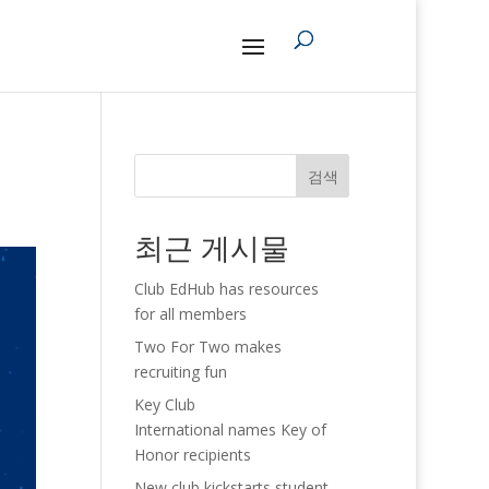
검색
최근 게시물
Club EdHub has resources
for all members
Two For Two makes
recruiting fun
Key Club
International names Key of
Honor recipients
New club kickstarts student