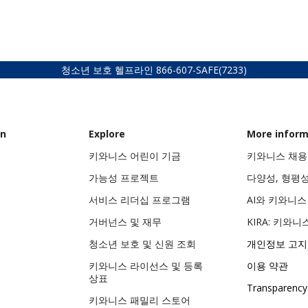
청소년 보호 헬프라인
866-607-SAFE
(7233)
on
Explore
More inform
키와니스 어린이 기금
키와니스 채용
가능성 프로젝트
다양성, 형평
서비스 리더십 프로그램
AI와 키와니
거버넌스 및 재무
KIRA: 키와니
청소년 보호 및 신원 조회
개인정보 고지
키와니스 라이선스 및 등록
이용 약관
상표
Transparency
키와니스 패밀리 스토어