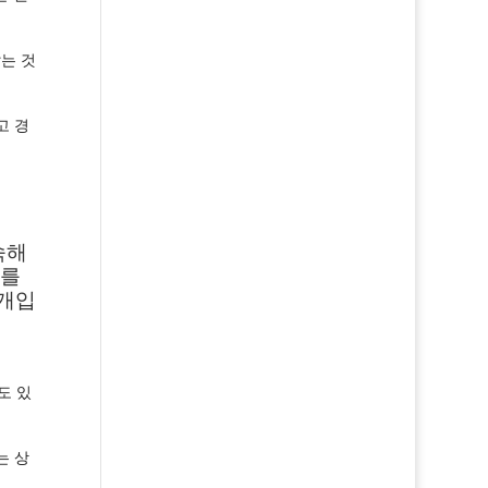
는 것
고 경
숙해
노를
 개입
도 있
는 상