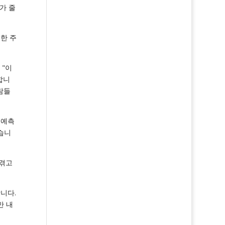
가 줄
한 주
 "이
합니
람들
 예측
습니
 겪고
니다.
만 내