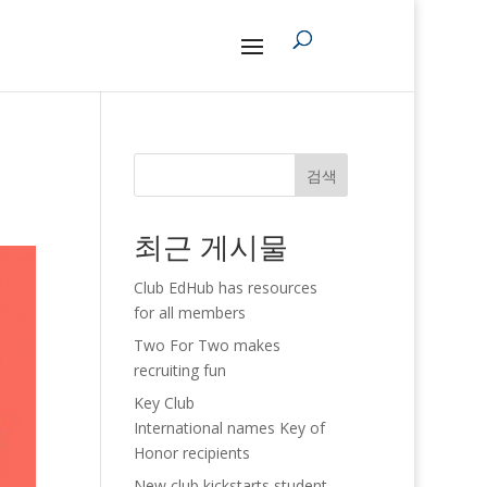
검색
최근 게시물
Club EdHub has resources
for all members
Two For Two makes
recruiting fun
Key Club
International names Key of
Honor recipients
New club kickstarts student