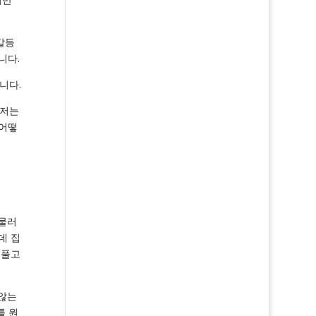
갈등
니다.
니다.
"저는
 어떻
 물러
데 집
 풀고
 않는
를 원