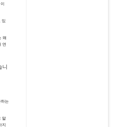
적이
 있
 왜
 연
습니
아하는
고 말
하지