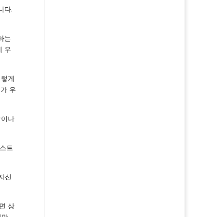
니다.
하는
 우
이렇게
가 우
상이나
 스트
 자신
면 상
서만