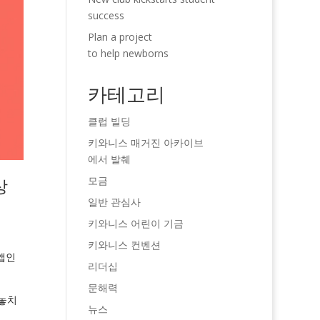
success
Plan a project
to help newborns
카테고리
클럽 빌딩
키와니스 매거진 아카이브
에서 발췌
모금
상
일반 관심사
키와니스 어린이 기금
키와니스 컨벤션
앱인
리더십
문해력
 놓치
뉴스