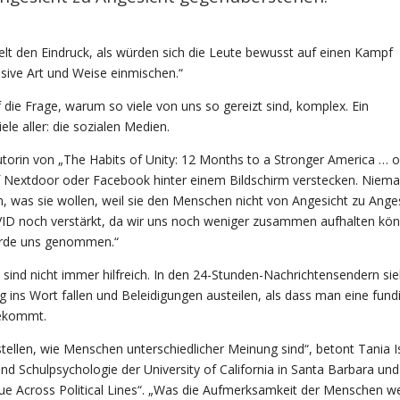
lt den Eindruck, als würden sich die Leute bewusst auf einen Kampf
ssive Art und Weise einmischen.“
 die Frage, warum so viele von uns so gereizt sind, komplex. Ein
ele aller: die sozialen Medien.
Autorin von „The Habits of Unity: 12 Months to a Stronger America … 
uf Nextdoor oder Facebook hinter einem Bildschirm verstecken. Niem
, was sie wollen, weil sie den Menschen nicht von Angesicht zu Ange
ID noch verstärkt, da wir uns noch weniger zusammen aufhalten kön
wurde uns genommen.“
, sind nicht immer hilfreich. In den 24-Stunden-Nachrichtensendern sie
 ins Wort fallen und Beleidigungen austeilen, als dass man eine fund
bekommt.
tellen, wie Menschen unterschiedlicher Meinung sind“, betont Tania Is
und Schulpsychologie der University of California in Santa Barbara und
e Across Political Lines“. „Was die Aufmerksamkeit der Menschen we