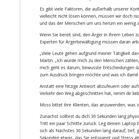
Es gibt viele Faktoren, die außerhalb unserer Kon
vielleicht nicht lösen können, müssen wir doch n
und das der Menschen um uns herum ein wenig a
Wenn Sie bereit sind, den Ärger in Ihrem Leben z
Experten für Ärgerbewältigung müssen daran arbe
„Viele Leute gehen aufgrund meiner Tätigkeit dav
Martin. „Ich würde mich zu den Menschen zählen, 
mich geht es darum, bewusste Entscheidungen dar
zum Ausdruck bringen möchte und was ich damit
Anstatt eine hitzige Antwort abzufeuern oder auf
Verkehr den Weg abgeschnitten hat, nimm dir lieb
Moss bittet ihre Klienten, das anzuwenden, was s
Zunächst solltest du dich 30 Sekunden lang phys
Tritt ein paar Schritte zurück. Leg deinen Laptop 
sich als Nächstes 30 Sekunden lang darauf, tief,
Sekunden etwas, das Sie entspannt und Stress abb