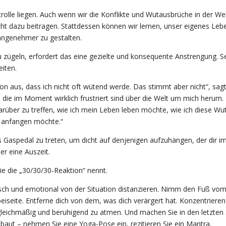
trolle liegen. Auch wenn wir die Konflikte und Wutausbrüche in der We
icht dazu beitragen. Stattdessen können wir lernen, unser eigenes Leb
ngenehmer zu gestalten.
u zügeln, erfordert das eine gezielte und konsequente Anstrengung. S
iten.
on aus, dass ich nicht oft wütend werde. Das stimmt aber nicht“, sag
die im Moment wirklich frustriert sind über die Welt um mich herum. 
über zu treffen, wie ich mein Leben leben möchte, wie ich diese Wu
 anfangen möchte.“
s Gaspedal zu treten, um dicht auf denjenigen aufzuhängen, der dir i
er eine Auszeit.
ie die „30/30/30-Reaktion“ nennt.
isch und emotional von der Situation distanzieren. Nimm den Fuß vom
beiseite. Entferne dich von dem, was dich verärgert hat. Konzentrieren
 gleichmäßig und beruhigend zu atmen. Und machen Sie in den letzten
aut – nehmen Sie eine Yoga-Pose ein, rezitieren Sie ein Mantra,