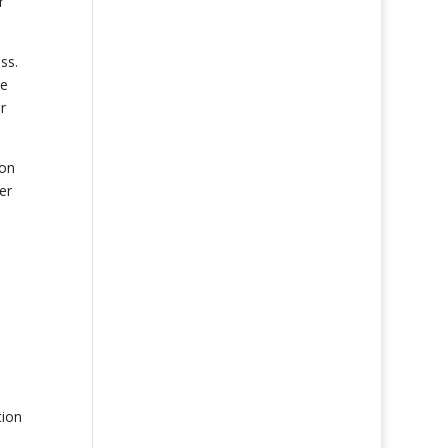
r
ss.
xe
r
von
er
tion