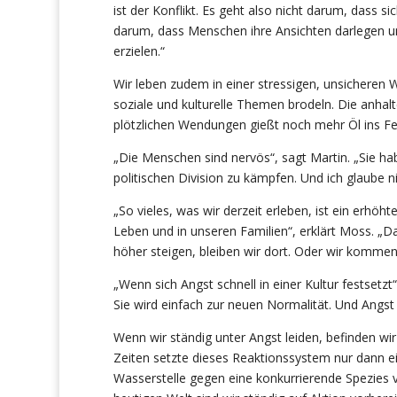
ist der Konflikt. Es geht also nicht darum, dass 
darum, dass Menschen ihre Ansichten darlegen un
erzielen.“
Wir leben zudem in einer stressigen, unsicheren W
soziale und kulturelle Themen brodeln. Die anh
plötzlichen Wendungen gießt noch mehr Öl ins Fe
„Die Menschen sind nervös“, sagt Martin. „Sie h
politischen Division zu kämpfen. Und ich glaube n
„So vieles, was wir derzeit erleben, ist ein erhöh
Leben und in unseren Familien“, erklärt Moss. „Da
höher steigen, bleiben wir dort. Oder wir kommen
„Wenn sich Angst schnell in einer Kultur festsetzt“,
Sie wird einfach zur neuen Normalität. Und Angst 
Wenn wir ständig unter Angst leiden, befinden wi
Zeiten setzte dieses Reaktionssystem nur dann e
Wasserstelle gegen eine konkurrierende Spezies 