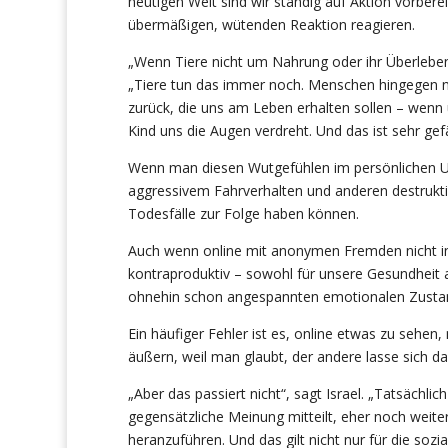
heutigen Welt sind wir ständig auf Aktion vorberei
übermäßigen, wütenden Reaktion reagieren.
„Wenn Tiere nicht um Nahrung oder ihr Überlebe
„Tiere tun das immer noch. Menschen hingegen ni
zurück, die uns am Leben erhalten sollen – wen
Kind uns die Augen verdreht. Und das ist sehr gefä
Wenn man diesen Wutgefühlen im persönlichen Umg
aggressivem Fahrverhalten und anderen destrukt
Todesfälle zur Folge haben können.
Auch wenn online mit anonymen Fremden nicht in
kontraproduktiv – sowohl für unsere Gesundheit a
ohnehin schon angespannten emotionalen Zustand 
Ein häufiger Fehler ist es, online etwas zu sehen
äußern, weil man glaubt, der andere lasse sich d
„Aber das passiert nicht“, sagt Israel. „Tatsäc
gegensätzliche Meinung mitteilt, eher noch weiter
heranzuführen. Und das gilt nicht nur für die sozia