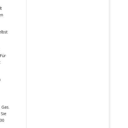
lt
en
elbst
t
Für
t
m
 Gas.
 Sie
 30