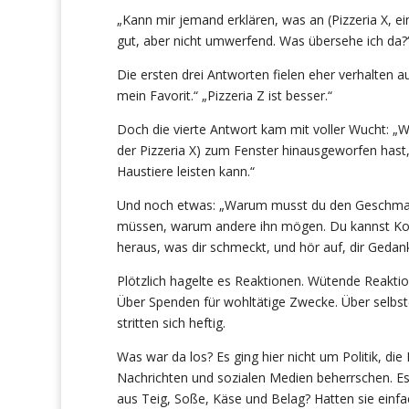
„Kann mir jemand erklären, was an (Pizzeria X, e
gut, aber nicht umwerfend. Was übersehe ich da?
Die ersten drei Antworten fielen eher verhalten aus
mein Favorit.“ „Pizzeria Z ist besser.“
Doch die vierte Antwort kam mit voller Wucht: 
der Pizzeria X) zum Fenster hinausgeworfen hast,
Haustiere leisten kann.“
Und noch etwas: „Warum musst du den Geschmac
müssen, warum andere ihn mögen. Du kannst Kor
heraus, was dir schmeckt, und hör auf, dir Ged
Plötzlich hagelte es Reaktionen. Wütende Reaktion
Über Spenden für wohltätige Zwecke. Über selbste
stritten sich heftig.
Was war da los? Es ging hier nicht um Politik, di
Nachrichten und sozialen Medien beherrschen. Es 
aus Teig, Soße, Käse und Belag? Hatten sie ein