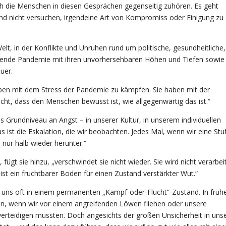
sich die Menschen in diesen Gesprächen gegenseitig zuhören. Es geht
d nicht versuchen, irgendeine Art von Kompromiss oder Einigung zu
elt, in der Konflikte und Unruhen rund um politische, gesundheitliche,
altende Pandemie mit ihren unvorhersehbaren Höhen und Tiefen sowie
uer.
aben mit dem Stress der Pandemie zu kämpfen. Sie haben mit der
icht, dass den Menschen bewusst ist, wie allgegenwärtig das ist.“
tes Grundniveau an Angst – in unserer Kultur, in unserem individuellen
s ist die Eskalation, die wir beobachten. Jedes Mal, wenn wir eine Stu
 nur halb wieder herunter.“
 fügt sie hinzu, „verschwindet sie nicht wieder. Sie wird nicht verarbeit
ist ein fruchtbarer Boden für einen Zustand verstärkter Wut.“
r uns oft in einem permanenten „Kampf-oder-Flucht“-Zustand. In früh
in, wenn wir vor einem angreifenden Löwen fliehen oder unsere
verteidigen mussten. Doch angesichts der großen Unsicherheit in uns