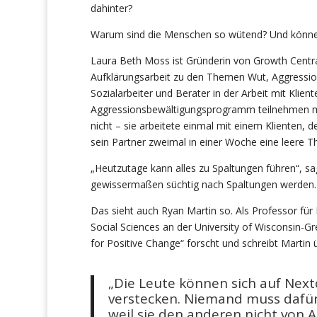
dahinter?
Warum sind die Menschen so wütend? Und können
Laura Beth Moss ist Gründerin von Growth Central
Aufklärungsarbeit zu den Themen Wut, Aggression 
Sozialarbeiter und Berater in der Arbeit mit Klie
Aggressionsbewältigungsprogramm teilnehmen müs
nicht – sie arbeitete einmal mit einem Klienten,
sein Partner zweimal in einer Woche eine leere 
„Heutzutage kann alles zu Spaltungen führen“, sag
gewissermaßen süchtig nach Spaltungen werden. S
Das sieht auch Ryan Martin so. Als Professor für
Social Sciences an der University of Wisconsin
for Positive Change“ forscht und schreibt Marti
„Die Leute können sich auf Nex
verstecken. Niemand muss dafür
weil sie den anderen nicht von 