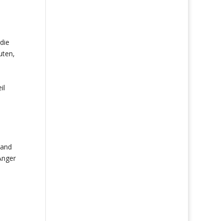
die
uten,
il
 and
Anger
,