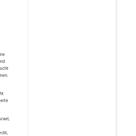
one
and
sicht
nen.
ht
ierte
rael,
ckt,