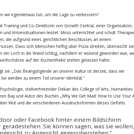
 wir irgendetwas tun, um die Lage zu verbessern?
 Training und Co-Direktorin von Growth Central, einer Organisation, 
und Krisensituationen leistet. Moss unterrichtet und schult Therape
nten, die aufgrund eines gerichtlichen Beschlusses an einem
sen. Dass sich Menschen heftig über Pizza streiten, überrascht sie
 der ein Loch in die Wand schlug, nachdem er wütend geworden war, we
Thunfischdose auf der Küchentheke stehen gelassen hatte.
t sie. „Das Beängstigende an unserer Kultur ist derzeit, dass wir
ie werden zu einem Teil unserer Identität.“
 Psychologie, stellvertretender Dekan des College of Arts, Humanities
-Green Bay und Autor des Buches „Why We Get Mad: How to Use Your 
n über Wut und die verschiedenen Ausdrucksformen dieses Gefühls.
tdoor oder Facebook hinter einem Bildschirm
 geradestehen. Sie können sagen, was sie wollen
Angesicht zu Angesicht gegenüberstehen.“