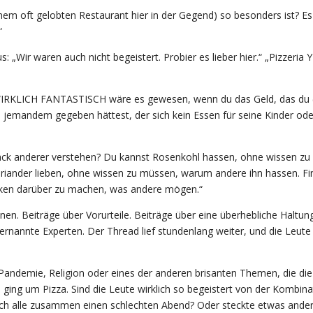
inem oft gelobten Restaurant hier in der Gegend) so besonders ist? E
“
: „Wir waren auch nicht begeistert. Probier es lieber hier.“ „Pizzeria Y 
„WIRKLICH FANTASTISCH wäre es gewesen, wenn du das Geld, das du (
 jemandem gegeben hättest, der sich kein Essen für seine Kinder ode
k anderer verstehen? Du kannst Rosenkohl hassen, ohne wissen zu
iander lieben, ohne wissen zu müssen, warum andere ihn hassen. Fi
anken darüber zu machen, was andere mögen.“
en. Beiträge über Vorurteile. Beiträge über eine überhebliche Haltung
rnannte Experten. Der Thread lief stundenlang weiter, und die Leute
e Pandemie, Religion oder eines der anderen brisanten Themen, die die
ging um Pizza. Sind die Leute wirklich so begeistert von der Kombina
fach alle zusammen einen schlechten Abend? Oder steckte etwas ande