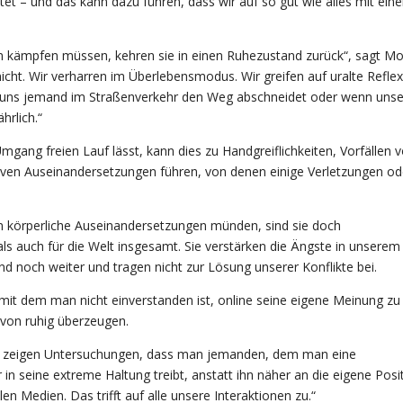
tet – und das kann dazu führen, dass wir auf so gut wie alles mit eine
n kämpfen müssen, kehren sie in einen Ruhezustand zurück“, sagt Mo
cht. Wir verharren im Überlebensmodus. Wir greifen auf uralte Refle
n uns jemand im Straßenverkehr den Weg abschneidet oder wenn unse
hrlich.“
ang freien Lauf lässt, kann dies zu Handgreiflichkeiten, Vorfällen 
iven Auseinandersetzungen führen, von denen einige Verletzungen od
 körperliche Auseinandersetzungen münden, sind sie doch
ls auch für die Welt insgesamt. Sie verstärken die Ängste in unserem
noch weiter und tragen nicht zur Lösung unserer Konflikte bei.
, mit dem man nicht einverstanden ist, online seine eigene Meinung zu
avon ruhig überzeugen.
hlich zeigen Untersuchungen, dass man jemanden, dem man eine
 in seine extreme Haltung treibt, anstatt ihn näher an die eigene Posi
len Medien. Das trifft auf alle unsere Interaktionen zu.“