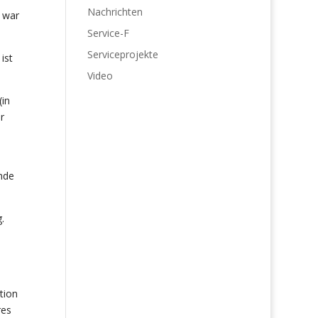
Nachrichten
s war
Service-F
Serviceprojekte
ist
Video
in
r
nde
.
tion
res