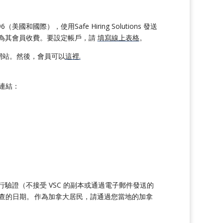
國和國際），使用Safe Hiring Solutions 發送
，直接為其會員收費。要設定帳戶，請
填寫線上表格
。
口網站。然後，會員可以
這裡
.
連結：
l 進行驗證（不接受 VSC 的副本或通過電子郵件發送的
記錄檢查的日期。 作為加拿大居民，請通過您當地的加拿