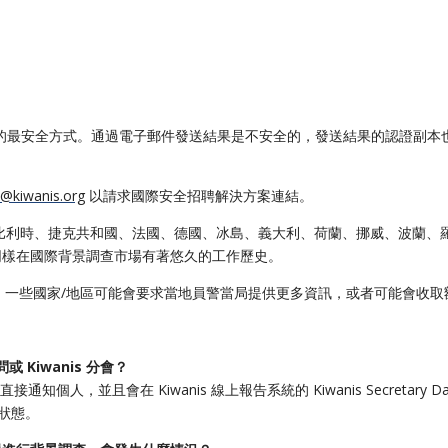
結果的最安全方式。通過電子郵件發送結果是不安全的，發送結果的認證副本
@kiwanis.org
以請求國際安全招聘解決方案連結。
比利時、捷克共和國、法國、德國、冰島、義大利、荷蘭、挪威、波蘭、羅馬
同樣在國際背景調查市場有著悠久的工作歷史。
地區處理背景調查。一些國家/地區可能會要求當地員警當局提供更多資訊，或者可能
 Kiwanis 分會？
會直接通知個人，並且會在 Kiwanis 線上報告系統的 Kiwanis Secretary D
狀態。