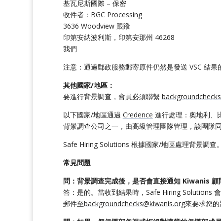
基瓦尼斯國際 – 保密
收件者：BGC Processing
3636 Woodview 跟蹤
印第安納波利斯，印第安那州 46268
我們
注意：通過郵政服務郵寄原件仍然是發送 VSC 
其他國家/地區：
要進行背景調查，會員必須聯繫
backgroundchecks
以下國家/地區通過
Credence
進行處理：
奧地利、
背景調查公司之一，由高級管理團隊管理，該團隊
Safe Hiring Solutions 根據國家/
常見問題
問：背景調查完成後，是否會直接通知 Kiwanis 顧問或
答：是的。當收到結果時，Safe Hiring Solutions 
郵件至
backgroundchecks@kiwanis.org
來要求您的