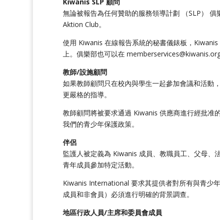
Kiwanis SLP 顧問
無論被報告為任何贊助的服務領導計劃 （SLP） 俱樂部的指定 Kiwanis
Aktion Club。
使用 Kiwanis 在線報告系統的秘書儀錶板，Kiwa
上。俱樂部也可以在
memberservices@kiwanis.or
教師/設施顧問
如果教師顧問只在校內與學生一起參加會議和活動，那
更嚴格的指導。
教師顧問將被要求通過 Kiwanis 供應商進行經批准
我們的青少年保護政策。
伴侶
監護人被定義為 Kiwanis 成員、教職員工、父母、
青年成員參加特定活動。
Kiwanis International 要求其提供者
成員和非會員）必須進行明確的背景調查。
地區行政人員/主席和委員會成員