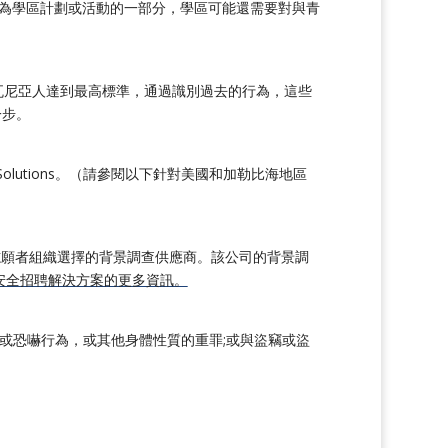
調查。作為學區計劃或活動的一部分，學區可能還需要對與青
瓦尼亞人達到最高標準，通過識別過去的行為，這些
一步。
Hiring Solutions。（請參閱以下針對美國和加勒比海地區
ons 是數以千計的志願者組織選擇的背景調查供應商。該公司的背景調
安全招聘解決方案的更多資訊。
或恐嚇行為，或其他身體性質的重罪;或與盜竊或盜