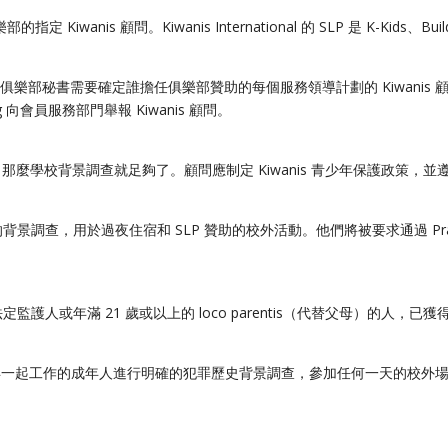
 顧問。Kiwanis International 的 SLP 是 K-Kids、Builders Clu
nis 俱樂部秘書需要確定誰擔任俱樂部贊助的每個服務領導計劃的 Kiwanis
g
向會員服務部門舉報 Kiwanis 顧問
。
麼學校背景調查就足夠了。顧問應制定 Kiwanis 青少年保護政策，
的背景調查，用於過夜住宿和 SLP 贊助的校外活動。他們將被要求通過 Prae
法定監護人或年滿 21 歲或以上的 loco parentis（代替父母）的
對所有與青少年一起工作的成年人進行明確的犯罪歷史背景調查，參加任何一天的校外場所