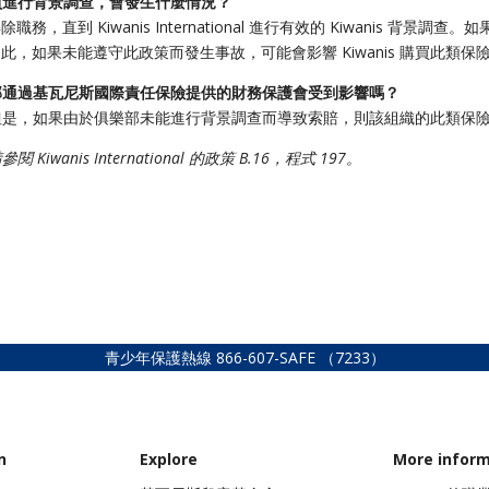
員進行背景調查，會發生什麼情況？
被解除職務，直到 Kiwanis International 進行有效的 Kiwanis 
責任保險，因此，如果未能遵守此政策而發生事故，可能會影響 Kiwanis 購買此類
部通過基瓦尼斯國際責任保險提供的財務保護會受到影響嗎？
但是，如果由於俱樂部未能進行背景調查而導致索賠，則該組織的此類保
請參閱
Kiwanis International 的政策 B.16，程式 197。
青少年保護熱線
866-607-SAFE
（7233）
n
Explore
More infor