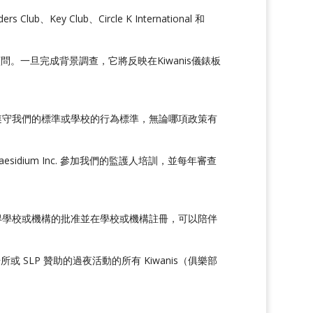
b、Key Club、Circle K International 和
 顧問。一旦完成背景調查，它將反映在Kiwanis儀錶板
並遵守我們的標準或學校的行為標準，無論哪項政策有
sidium Inc. 參加我們的監護人培訓，並每年審查
人，已獲得學校或機構的批准並在學校或機構註冊，可以陪伴
或 SLP 贊助的過夜活動的所有 Kiwanis（俱樂部