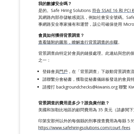
我的數據安全嗎？
是的。Safe Hiring Solutions
符合 SSAE 16 和 PCI
其網路內部存儲敏感資訊，例如社會安全號碼。Safe Hir
事網路安全專家擁有和運營，該公司確保使用 Micro
會員如何獲得背景調查？
查看隨附的圖形，瞭解進行背景調查的步驟
。
背景調查由特定於會員的鏈接處理。此連結與您的個人 
之一：
登錄會員
門戶
，在「背景調查」下啟動背景調查
請聯繫分會秘書，獲取從秘書儀錶板發送的會員
請撥打
backgroundchecks@kiwanis.org
聯繫 Kiwa
背景調查的費用是多少？誰負責付款？
美國和加勒比地區的顧問費用為 35 美元（請參閱
印第安那州以外的每個縣的刑事搜查費用為每縣 5
https://www.safehiringsolutions.com/court-fees