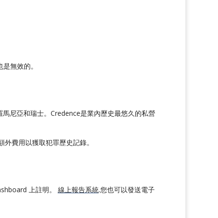
也是無效的。
尼亞和瑞士。Credence是業內歷史最悠久的私營
會收取額外費用以獲取犯罪歷史記錄。
ashboard 上註明。
線上報告系統
.您也可以發送電子