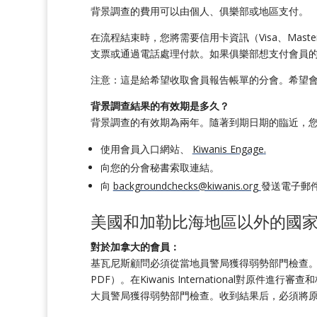
背景調查的費用可以由個人、俱樂部或地區支付。
在流程結束時，您將需要信用卡資訊（Visa、MasterCard
支票或通過電話處理付款。如果俱樂部想支付會員的背景調
注意：這是給希望收取會員報告帳單的分會。希望會員支付
背景調查結果的有效期是多久？
背景調查的有效期為兩年。隨著到期日期的臨近，您
使用會員入口網站、
Kiwanis Engage
.
向您的分會秘書索取連結。
向
backgroundchecks@kiwanis.org
發送電子郵
美國和加勒比海地區以外的國家
對於加拿大的會員：
基瓦尼斯顧問必須從當地員警局獲得弱勢部門檢查。一旦收到此
PDF）。在Kiwanis Internationa
大員警局獲得弱勢部門檢查。收到結果后，必須將