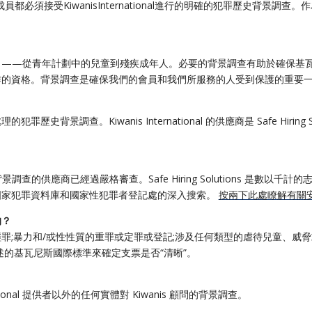
必須接受KiwanisInternational進行的明確的犯罪歷史背景
。
了——從青年計劃中的兒童到殘疾成年人。必要的背景調查有助於確保基
作的資格。背景調查是確保我們的會員和我們所服務的人受到保護的重要
nal 處理的犯罪歷史背景調查。Kiwanis International 的供應商是 Safe 
International 背景調查的供應商已經過嚴格審查。Safe Hiring Soluti
國家犯罪資料庫和國家性犯罪者登記處的深入搜索。
按兩下此處瞭解有關
的？
罪;暴力和/或性性質的重罪或定罪或登記;涉及任何類型的虐待兒童、威脅
述的基瓦尼斯國際標準
來確定支票是否“清晰”。
nternational 提供者以外的任何實體對 Kiwanis 顧問的背景調查。