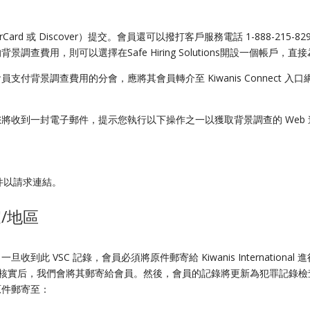
 或 Discover）提交。會員還可以撥打客戶服務電話 1-888-215-8296（美
查費用，則可以選擇在Safe Hiring Solutions開設一個帳戶
背景調查費用的分會，應將其會員轉介至 Kiwanis Connect 入
將收到一封電子郵件，提示您執行以下操作之一以獲取背景調查的 Web 
件
以請求連結。
/地區
 VSC 記錄，會員必須將原件郵寄給 Kiwanis Internationa
l對原件進行審查和核實后，我們會將其郵寄給會員。然後，會員的記錄將更新為犯罪
原件郵寄至：