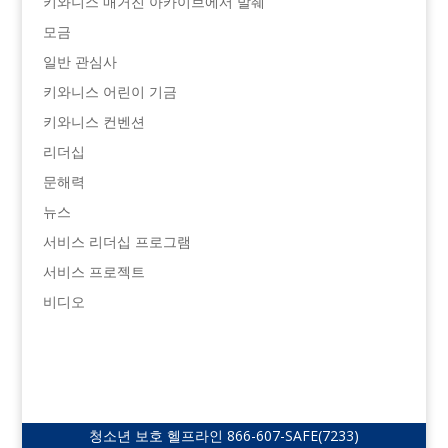
키와니스 매거진 아카이브에서 발췌
모금
일반 관심사
키와니스 어린이 기금
키와니스 컨벤션
리더십
문해력
뉴스
서비스 리더십 프로그램
서비스 프로젝트
비디오
청소년 보호 헬프라인
866-607-SAFE
(7233)