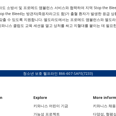
도 소방서 및 프로메드 앰뷸런스 서비스와 협력하여 지역 Stop the Blee
p the Bleed는 방관자(즉응자라고도 함)가 출혈 환자가 발생한 응급 
 갖출 수 있도록 지원합니다. 엘도라도에서는 프로메드 앰뷸런스와 엘도라
키와니스 클럽도 교육 세션을 열고 상처를 싸고 지혈대를 붙이는 데 필요한
청소년 보호 헬프라인
866-607-SAFE
(7233)
on
Explore
More inform
키와니스 어린이 기금
키와니스 채용
가능성 프로젝트
다양성, 형평