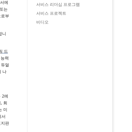
찰서에
서비스 리더십 프로그램
 또는
서비스 프로젝트
으로부
비디오
합니
링 드
 능력
 듀얼
 나
 2에
, 회
는 미
에서
표지판