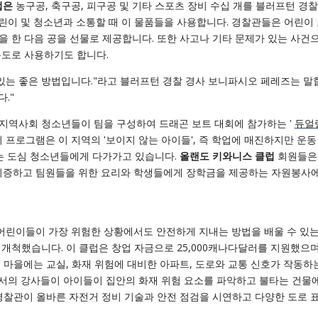
럽은
농구공, 축구공, 피구공 및 기타 스포츠 장비 수십 개를 블러프턴 경
린이 및 청소년과 소통할 때 이 물품들을 사용합니다. 경찰관들은 어린이
 한 다음 공을 선물로 제공합니다. 또한 사고나 기타 문제가 있는 사건
용도로 사용하기도 합니다.
있는 좋은 방법입니다."라고 블러프턴 경찰 경사 보니파시오 페레즈는 말
다."
지역사회 청소년들이 팀을 구성하여 드래곤 보트 대회에 참가하는 '
듀얼
 프로그램은 이 지역의 '보이지 않는 아이들', 즉 학업에 매진하지만 운동
하는 도심 청소년들에게 다가가고 있습니다.
올랜도 키와니스 클럽
회원들은
 기증하고 팀원들을 위한 요리와 학생들에게 장학금을 제공하는 자원봉사에
어린이들이 가장 위험한 상황에서도 안전하게 지내는 방법을 배울 수 있는
개척했습니다. 이 클럽은 창업 자금으로 25,000캐나다달러를 지원했으며
 마을에는 교실, 화재 위험에 대비한 아파트, 도로와 교통 신호가 작동하
서의 강사들이 아이들이 집안의 화재 위험 요소를 파악하고 불타는 건물
경찰관이 올바른 자전거 정비 기술과 안전 점검을 시연하고 다양한 도로 