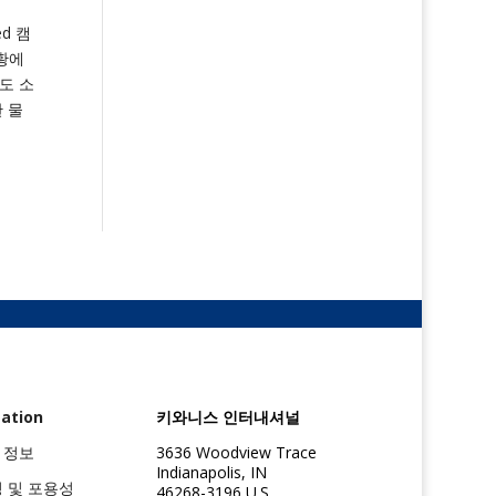
d 캠
상황에
도 소
 물
ation
키와니스 인터내셔널
 정보
3636 Woodview Trace
Indianapolis, IN
성 및 포용성
46268-3196 U.S.