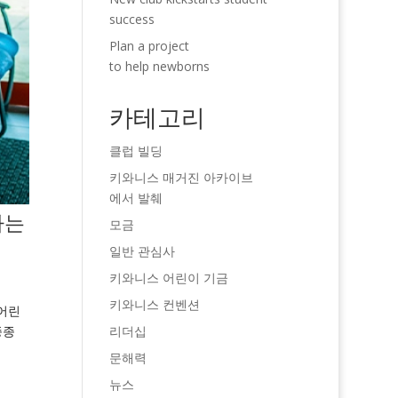
success
Plan a project
to help newborns
카테고리
클럽 빌딩
키와니스 매거진 아카이브
에서 발췌
다는
모금
일반 관심사
키와니스 어린이 기금
키와니스 컨벤션
어린
리더십
종종
문해력
뉴스