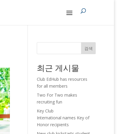
검색
최근 게시물
Club EdHub has resources
for all members
Two For Two makes
recruiting fun
Key Club
International names Key of
Honor recipients
New club kickstarts student