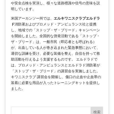
や安全点検を実演し、様々な道路標識や信号の意味を説
明しています。
米国アーカンソー州では、
エルキワニスクラブエルドラ
ド
消防署およびプロメッド・アンビュランス社と提携
し、地域での「ストップ・ザ・ブリード」キャンペーン
を開始しました。全国的な啓発活動である「ストップ・
ザ・ブリード」は、一般市民（即応者とも呼ばれる）
が、出血している人が巻き込まれた緊急事態において、
適切な訓練を受け、必要な装備を整え、自信を持って救
助活動を行えるよう支援するものです。 エルドラドで
は、プロメッド・アンビュランスとエルドラド消防署が
「ストップ・ザ・ブリード」の講習会を実施しました。
キワニスクラブ 講習会を開催し、傷口の止血や止血帯の
装着に必要な用品が入ったトレーニングキットを提供し
ました。
検索