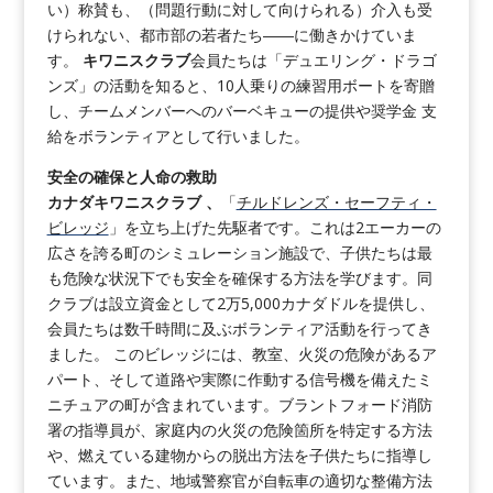
い）称賛も、（問題行動に対して向けられる）介入も受
けられない、都市部の若者たち――に働きかけていま
す。
キワニスクラブ
会員たちは「デュエリング・ドラゴ
ンズ」の活動を知ると、10人乗りの練習用ボートを寄贈
し、チームメンバーへのバーベキューの提供や奨学金 支
給をボランティアとして行いました。
安全の確保と人命の救助
カナダキワニスクラブ 、
「
チルドレンズ・セーフティ・
ビレッジ
」を立ち上げた先駆者です。これは2エーカーの
広さを誇る町のシミュレーション施設で、子供たちは最
も危険な状況下でも安全を確保する方法を学びます。同
クラブは設立資金として2万5,000カナダドルを提供し、
会員たちは数千時間に及ぶボランティア活動を行ってき
ました。 このビレッジには、教室、火災の危険があるア
パート、そして道路や実際に作動する信号機を備えたミ
ニチュアの町が含まれています。ブラントフォード消防
署の指導員が、家庭内の火災の危険箇所を特定する方法
や、燃えている建物からの脱出方法を子供たちに指導し
ています。また、地域警察官が自転車の適切な整備方法