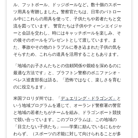
ル、フットボール、ドッジボールなど
、
数十個のスポー
ツ用具を寄贈しました
。
警察官たちは、日常のパトロー
ル中にこれらの用具を使って、子供たちや若者たちと交
流を図っています。 警官たちは子供やティーンエイジャ
ーと会話を交わし、時にはキャッチボールを楽しみ、そ
の後そのボールをプレゼントとして渡しています。ま
た、事故やその他のトラブルに巻き込まれた子供の気を
そらすため、これらの道具を活用することもあります。
「地域のお子さんたちとの信頼関係や親睦を深めるのに
最適な方法です」と、ブラフトン警察のボニファシオ・
ペレス巡査部長は語る。「恐怖ではなく、楽しさを育む
のに役立ちます」
米国フロリダ州では、「
デュエリング・ドラゴンズ」
と
いう地域プログラムを通じて、オーランド警察署の警官
と地域の若者たちがチームを組み、ドラゴンボート競技
で競い合っています。このプログラムは、この地域の
「目立たない子供たち」――学業に励んでいるにもかか
わらず、（スポーツの才能に対して向けられることが多