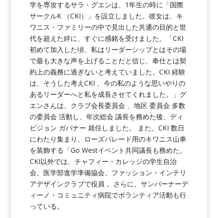
学を専攻するサラ・グエンは、1年生の時に「国際
サークルK （CKI）」を設立しました。彼女は、キ
ワニス・ファミリーの中で見出した共通の目的と世
代を超えた絆に、すぐに感銘を受けました。「CKI
初めて加入した頃、私はリーダーシップとはその場
で最も大きな声を上げることだと信じ、奉仕とは契
約上の義務に過ぎないと考えていました。CKI 経験
は、そうした考えCKI 、今の私のような思いやりの
あるリーダーへと私を成長させてくれました。」グ
エンさんは、クラブ会長委員会 、地区 委員会 多数
の委員会 活動し、年次総会 議長を務めた後、ディ
ビジョン ガバナー 就任しました。 また、CKI 数日
にわたり集まり、ローズパレード用のキワニス山車
を装飾する「Go Westイベント共同議長も務めた。
CKI以外では、チャフィー・カレッジの学生自治
会、医学部進学準備協会、ファッション・インテリ
アデザインクラブで役員 。さらに、サンバーナーデ
ィーノ・コミュニティ病院でボランティア活動も行
っている。