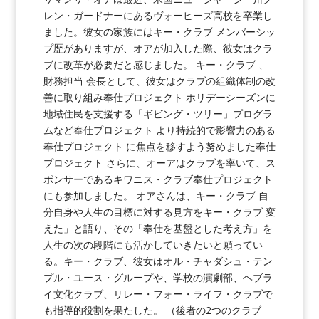
レン・ガードナーにあるヴォーヒーズ高校を卒業し
ました。彼女の家族にはキー・クラブ メンバーシッ
プ歴がありますが、オアが加入した際、彼女はクラ
ブに改革が必要だと感じました。 キー・クラブ 、
財務担当 会長として、彼女はクラブの組織体制の改
善に取り組み奉仕プロジェクト ホリデーシーズンに
地域住民を支援する「ギビング・ツリー」プログラ
ムなど奉仕プロジェクト より持続的で影響力のある
奉仕プロジェクト に焦点を移すよう努めました奉仕
プロジェクト さらに、オーアはクラブを率いて、ス
ポンサーであるキワニス・クラブ奉仕プロジェクト
にも参加しました。 オアさんは、キー・クラブ 自
分自身や人生の目標に対する見方をキー・クラブ 変
えた」と語り、その「奉仕を基盤とした考え方」を
人生の次の段階にも活かしていきたいと願ってい
る。キー・クラブ、彼女はオル・チャダシュ・テン
プル・ユース・グループや、学校の演劇部、ヘブラ
イ文化クラブ、リレー・フォー・ライフ・クラブで
も指導的役割を果たした。 （後者の2つのクラブ