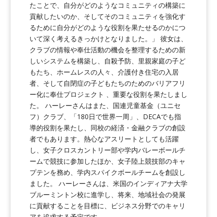
たことで、自分がどのようなコミュニティの構築に
貢献したいのか、そしてそのコミュニティを強化す
るために自分がどのような役割を果たせるのかにつ
いて深く考えるきっかけとなりました。」 彼女は、
クラブの情報や奉仕活動の機会を整理するための新
しいシステムを構築し、自殺予防、里親家庭の子ど
もたち、ホームレスの人々、介護付き住宅の入居
者、そして自閉症の子どもたちのためのバリアフリ
ー化に奉仕プロジェクト 、重要な役割を果たしまし
た。 ハーレーさんはまた、国連児童基金（ユニセ
フ）クラブ、「180日で世界一周」、DECAでも指
導的役割を果たし、同校の経済・金融クラブの創設
者でもあります。熱心なアスリートとしても活躍
し、女子クロスカントリー部や学内バレーボールチ
ームで競技に参加したほか、女子陸上競技部のキャ
プテンを務め、学内スパイクボールチームを創設し
ました。 ハーレーさんは、米国のインディアナ大学
ブルーミントン校に進学し、将来、地域社会の発展
に貢献することを目標に、ビジネス分野でのキャリ
アを追求する予定です。