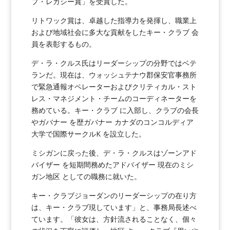
プ・レガシー賞」を受賞した。
リトワック賞は、卓越した指導力を発揮し、職業上
および地域社会に多大な貢献をしたキー・クラブ 会
員を表彰するもの。
デ・ラ・クルス氏はリーダーシップの分野ではベテ
ランだ。現在は、ウォッシュテナウ郡保安官事務所
で緊急通報オペレーターおよびクリティカル・スト
レス・マネジメント・チームのコーディネーターを
務めている。キー・クラブ に入部し、クラブの会長
やガバナー を歴ガバナー カナダのコンコルディア
大学で国際サークルK を設立した。
ミシガンに戻った後、デ・ラ・クルスはゾーンアド
バイザー を短期間務めたアドバイザー 現在のミシ
ガン地区 としての職務に就いた。
キー・クラブジョーダンのリーダーシップの在り方
は、キー・クラブ現しています」と、事務局長述べ
ています。「彼女は、方針流されることなく、個々