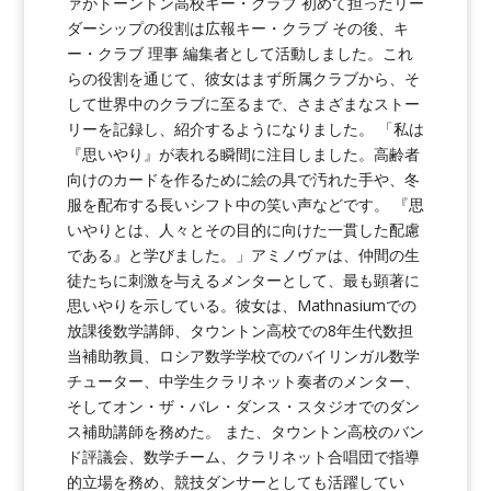
ァがトーントン高校キー・クラブ 初めて担ったリー
ダーシップの役割は広報キー・クラブ その後、キ
ー・クラブ 理事 編集者として活動しました。これ
らの役割を通じて、彼女はまず所属クラブから、そ
して世界中のクラブに至るまで、さまざまなストー
リーを記録し、紹介するようになりました。 「私は
『思いやり』が表れる瞬間に注目しました。高齢者
向けのカードを作るために絵の具で汚れた手や、冬
服を配布する長いシフト中の笑い声などです。 『思
いやりとは、人々とその目的に向けた一貫した配慮
である』と学びました。」アミノヴァは、仲間の生
徒たちに刺激を与えるメンターとして、最も顕著に
思いやりを示している。彼女は、Mathnasiumでの
放課後数学講師、タウントン高校での8年生代数担
当補助教員、ロシア数学学校でのバイリンガル数学
チューター、中学生クラリネット奏者のメンター、
そしてオン・ザ・バレ・ダンス・スタジオでのダン
ス補助講師を務めた。 また、タウントン高校のバン
ド評議会、数学チーム、クラリネット合唱団で指導
的立場を務め、競技ダンサーとしても活躍してい