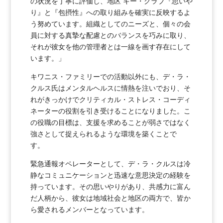
の状況を丁寧に評価し、地区 キー・クラブ『思いや
り』と『包摂性』への取り組みを確実に反映するよ
う努めています。組織としてのニーズと、個々の会
員に対する真摯な配慮とのバランスを巧みに取り、
それが彼女を他の管理者とは一線を画す存在にして
います。」
キワニス・ファミリーでの活動以外にも、デ・ラ・
クルス氏はメンタルヘルスに情熱を注いでおり、そ
れがきっかけでクリティカル・ストレス・コーディ
ネーターの役割を引き受けることになりました。こ
の役職の目標は、支援を求めることが弱さではなく
強さとして捉えられるような環境を築くことで
す。
緊急通報オペレーターとして、デ・ラ・クルスは冷
静なコミュニケーションと迅速な意思決定の経験を
持っています。その思いやりがあり、共感力に富ん
だ人柄から、彼女は地域社会と地区の両方で、皆か
ら愛されるメンバーとなっています。