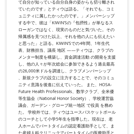
て自分が知っている自分自身の姿からも切り離され
ていたのです」とティウは語る。「それでも、コミ
ュニティに属したかったのです。」メンバーシップ
する中で、彼は「KIWIN’Sの『包摂性』が単なるス
ローガンではなく、現実のものだと気づいた。その
帰属感を見つけた以上、それを他の人にも伝えたい
と思った」と語る。KIWIN’Sでの4年間、1年生代
表、財務担当、議長 地区 ——ティウは、クラブの
メンター制度を構築し、資金調達活動 の開発を支援
し、他の人々が年次総会に参加できるよう過去最高
の26,000米ドルを調達し、クラブメンバーシップ
、新規クラブの設立に注力することで、そのコミュ
ニティ意識を後進に伝えていった。 また、HOSA-
Future Health Professionals、数学クラブ、全米優
等生協会（National Honor Society）、学校運営協
議会、ガーデン・グローブ統一地区 で役員 を務め
た。 学校外では、ティウはユースバスケットボール
のコーチとして小学5年生を指導した。現在は、老
人ホームでパートタイムの認定看護助手として、ま
た産婦人科クリニックでパートタイムの医療助手と