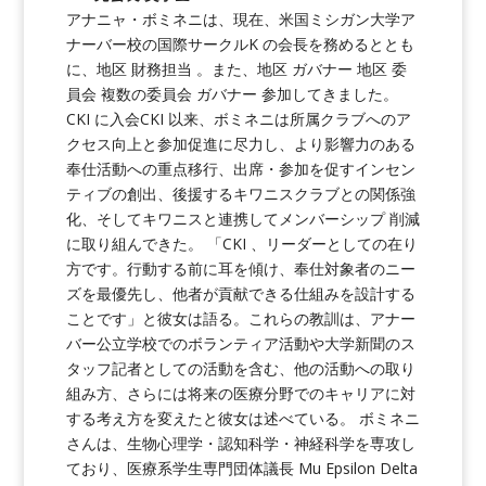
アナニャ・ボミネニは、現在、米国ミシガン大学ア
ナーバー校の国際サークルK の会長を務めるととも
に、地区 財務担当 。また、地区 ガバナー 地区 委
員会 複数の委員会 ガバナー 参加してきました。
CKI に入会CKI 以来、ボミネニは所属クラブへのア
クセス向上と参加促進に尽力し、より影響力のある
奉仕活動への重点移行、出席・参加を促すインセン
ティブの創出、後援するキワニスクラブとの関係強
化、そしてキワニスと連携してメンバーシップ 削減
に取り組んできた。 「CKI 、リーダーとしての在り
方です。行動する前に耳を傾け、奉仕対象者のニー
ズを最優先し、他者が貢献できる仕組みを設計する
ことです」と彼女は語る。これらの教訓は、アナー
バー公立学校でのボランティア活動や大学新聞のス
タッフ記者としての活動を含む、他の活動への取り
組み方、さらには将来の医療分野でのキャリアに対
する考え方を変えたと彼女は述べている。 ボミネニ
さんは、生物心理学・認知科学・神経科学を専攻し
ており、医療系学生専門団体議長 Mu Epsilon Delta