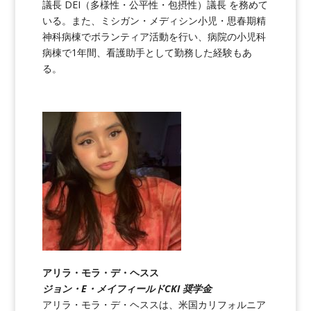
議長 DEI（多様性・公平性・包摂性）議長 を務めて
いる。また、ミシガン・メディシン小児・思春期精
神科病棟でボランティア活動を行い、病院の小児科
病棟で1年間、看護助手として勤務した経験もあ
る。
アリラ・モラ・デ・ヘスス
ジョン・E・メイフィールドCKI 奨学金
アリラ・モラ・デ・ヘススは、米国カリフォルニア