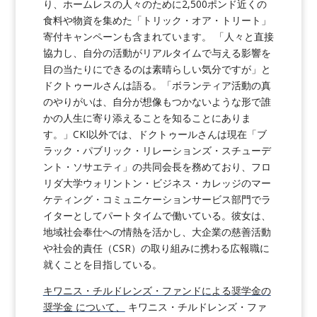
り、ホームレスの人々のために2,500ポンド近くの
食料や物資を集めた「トリック・オア・トリート」
寄付キャンペーンも含まれています。 「人々と直接
協力し、自分の活動がリアルタイムで与える影響を
目の当たりにできるのは素晴らしい気分ですが」と
ドクトゥールさんは語る。「ボランティア活動の真
のやりがいは、自分が想像もつかないような形で誰
かの人生に寄り添えることを知ることにありま
す。」CKI以外では、ドクトゥールさんは現在「ブ
ラック・パブリック・リレーションズ・スチューデ
ント・ソサエティ」の共同会長を務めており、フロ
リダ大学ウォリントン・ビジネス・カレッジのマー
ケティング・コミュニケーションサービス部門でラ
イターとしてパートタイムで働いている。彼女は、
地域社会奉仕への情熱を活かし、大企業の慈善活動
や社会的責任（CSR）の取り組みに携わる広報職に
就くことを目指している。
キワニス・チルドレンズ・ファンドによる奨学金の
奨学金 について、
キワニス・チルドレンズ・ファ