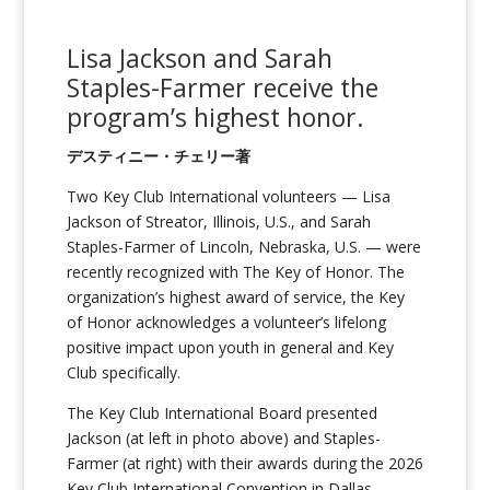
Lisa Jackson and Sarah
Staples-
Farmer
receive
the
program
’s highest honor.
デスティニー・チェリー著
Two Key Club International volunteers — Lisa
Jackson of Streator, Illinois, U.S., and Sarah
Staples-Farmer of Lincoln, Nebraska, U.S. — were
recently recognized with The Key of Honor. The
organization’s highest award of service, the Key
of Honor acknowledges a volunteer’s lifelong
positive impact upon youth in general and Key
Club specifically.
The Key Club International Board presented
Jackson (at left in photo above) and Staples-
Farmer (at right) with their awards during the 2026
Key Club International Convention in Dallas,