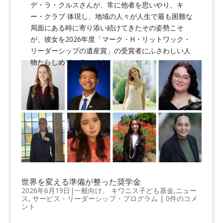
デ・ラ・クルスさんが、常に他者を思いやり、キ
ー・クラブ 体現し、地域の人々が人生で最も困難な
局面にある時に寄り添い続けてきたその姿勢こそ
が、彼女を2026年度「マーク・H・リットワック・
リーダーシップの遺産賞」の受賞者にふさわしい人
物たらしめているのです。
世界を変える準備が整った奨学金
2026年6月19日
|
一般向け
、
キワニス子ども基金
,
ニュー
ス
,
サービス・リーダーシップ・プログラム
|
0件のコメ
ント