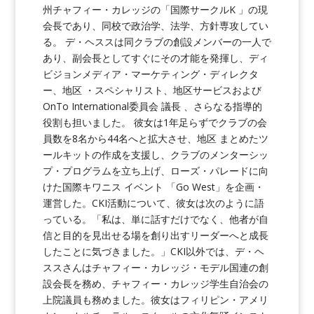
州チャフィー・カレッジの「国際サークルK 」の現
会長であり、同校で政治学、法学、方針専攻してい
る。 デ・ヘススは同クラブの創設メンバーの一人で
あり、副会長としてすぐにその才能を発揮し、ディ
ビジョンメディア・マーケティング・ディレクタ
ー、地区 ・スペシャリスト、地区サービスおよび
OnTo International委員会 議長 、さらなる指導的
役割も担いました。 彼女は1年足らずでクラブの会
員数を8名から44名へと拡大させ、地区 まとめたツ
ールキットの作成を支援し、クラブのメンターシッ
プ・プログラムを立ち上げ、ローズ・パレードに向
けた国際キワニス イベント 「Go West」を企画・
運営した。CKI活動について、彼女は次のように語
っている。「私は、単に話すだけでなく、他者が自
信と目的を見出せる場を創り出すリーダーへと成長
したことに気づきました。」CKI以外では、デ・ヘ
ススさんはチャフィー・カレッジ・モデル国連の創
設会長を務め、チャフィー・カレッジ学生自治会の
上院議員も務めました。彼女はフィリピン・アメリ