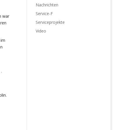
Nachrichten
Service-F
m war
Serviceprojekte
oren
Video
 im
in
 .
lin.