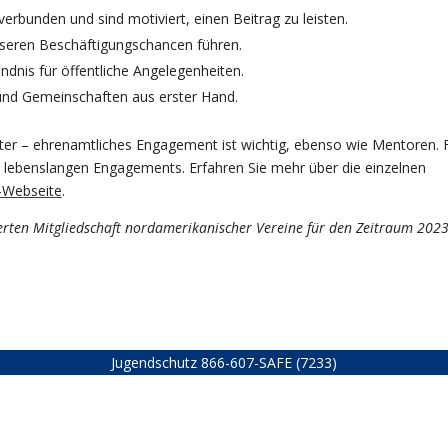
erbunden und sind motiviert, einen Beitrag zu leisten.
sseren Beschäftigungschancen führen.
dnis für öffentliche Angelegenheiten.
und Gemeinschaften aus erster Hand.
ter – ehrenamtliches Engagement ist wichtig, ebenso wie Mentoren. 
es lebenslangen Engagements.
Erfahren Sie mehr über die einzelnen
-Webseite
.
zierten Mitgliedschaft nordamerikanischer Vereine für den Zeitraum 202
Jugendschutz
866-607-SAFE (7233)