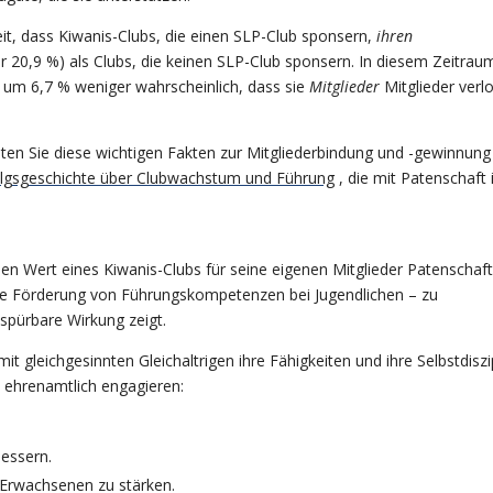
eit, dass Kiwanis-Clubs, die einen SLP-Club sponsern,
ihren
r 20,9 %) als Clubs, die keinen SLP-Club sponsern. In diesem Zeitrau
 um 6,7 % weniger wahrscheinlich, dass sie
Mitglieder
Mitglieder verl
ten Sie diese wichtigen Fakten zur Mitgliederbindung und -gewinnung
olgsgeschichte über Clubwachstum und Führung
, die mit Patenschaft 
den Wert eines Kiwanis-Clubs für seine eigenen Mitglieder Patenschaft
 die Förderung von Führungskompetenzen bei Jugendlichen – zu
 spürbare Wirkung zeigt.
 gleichgesinnten Gleichaltrigen ihre Fähigkeiten und ihre Selbstdiszip
h ehrenamtlich engagieren:
bessern.
 Erwachsenen zu stärken.