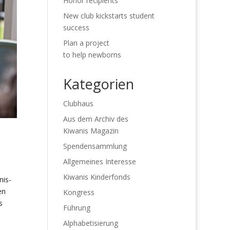
Honor recipients
New club kickstarts student
success
Plan a project
to help newborns
Kategorien
Clubhaus
Aus dem Archiv des
Kiwanis Magazin
Spendensammlung
Allgemeines Interesse
Kiwanis Kinderfonds
nis-
en
Kongress
s
Führung
Alphabetisierung