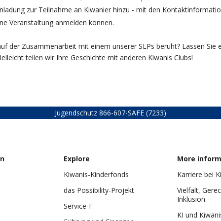
inladung zur Teilnahme an Kiwanier hinzu - mit den Kontaktinformati
eine Veranstaltung anmelden können.
e auf der Zusammenarbeit mit einem unserer SLPs beruht? Lassen Sie 
Vielleicht teilen wir Ihre Geschichte mit anderen Kiwanis Clubs!
Jugendschutz
866-607-SAFE (7233)
on
Explore
More inform
Kiwanis-Kinderfonds
Karriere bei K
das Possibility-Projekt
Vielfalt, Gere
Inklusion
Service-F
KI und Kiwani