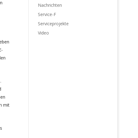
rn
Nachrichten
Service-F
Serviceprojekte
Video
Geben
E-
den
.
d
den
n mit
s