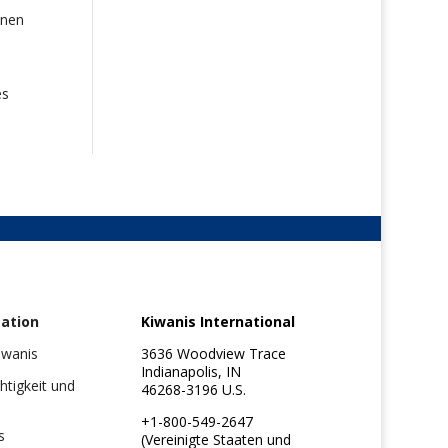
onen
es
ation
Kiwanis International
iwanis
3636 Woodview Trace
Indianapolis, IN
chtigkeit und
46268-3196 U.S.
+1-800-549-2647
s
(Vereinigte Staaten und