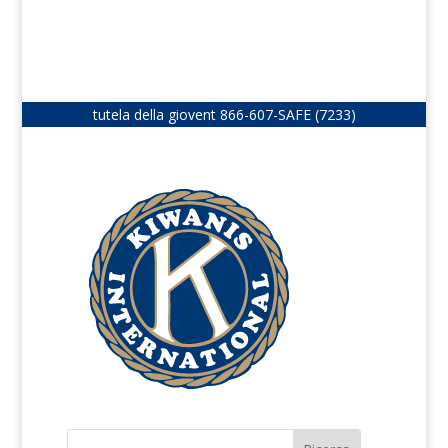
tutela della giovent
866-607-SAFE (7233)