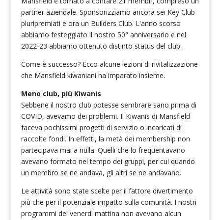
Mansfield è tornato a contare 21 membri, compreso un
partner aziendale. Sponsorizziamo ancora sei Key Club
pluripremiati e ora un Builders Club. L'anno scorso
abbiamo festeggiato il nostro 50° anniversario e nel
2022-23 abbiamo ottenuto distinto status del club .
Come è successo? Ecco alcune lezioni di rivitalizzazione
che Mansfield kiwaniani ha imparato insieme.
Meno club, più Kiwanis
Sebbene il nostro club potesse sembrare sano prima di
COVID, avevamo dei problemi. Il Kiwanis di Mansfield
faceva pochissimi progetti di servizio o incaricati di
raccolte fondi. In effetti, la metà dei membership non
partecipava mai a nulla. Quelli che lo frequentavano
avevano formato nel tempo dei gruppi, per cui quando
un membro se ne andava, gli altri se ne andavano.
Le attività sono state scelte per il fattore divertimento
più che per il potenziale impatto sulla comunità. I nostri
programmi del venerdì mattina non avevano alcun