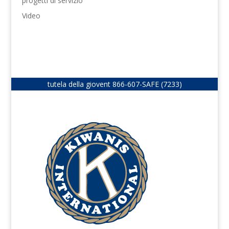
progetti di servizio
Video
tutela della giovent
866-607-SAFE (7233)