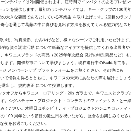
ローンチパッドは2回開催されます。短時間でインパクトのあるプレゼン
ションを提供します。最初のランチパッドでは、キー・クラブの100周
功の大きな要因であるとしている卒業生 を取り上げます。2回目のラン
好奇心を通じて葛藤の中に喜びを見出す方法を教えてくれる魅力的なス
お買い物、写真撮影、おみやげなど、様々なシーンでご利用いただけます
果的な資金調達活動 について斬新なアイデアを提供してくれる出展者や
、キワニスブランドの商品（2025年年次総会 発行の特別商品など）も
ます。開催都市について学びましょう。現在進行中のBuild.育てる。
ンゲージ メンバーシップ プラットフォームをご覧ください。その他にも
ついて情報を得るとともに、キワニスの未来にあなたの声を届けましょ
を選出し、規約改正 について投票します。
ックオフからキワニス・ロアリング・20s ガラまで、キワニスとクラブ
ます。シグネチャー・プロジェクト・コンテストのファイナリストと一
しみください。木曜日はポシビリティ・プロジェクトのジェネロシティ
の 100 周年という節目の誕生日を祝いながら、昼食をお楽しみくださ
かな夜をお過ごしください。
あふれている多彩な目的地です。デビッド・L・ローレンス年次総会 セ