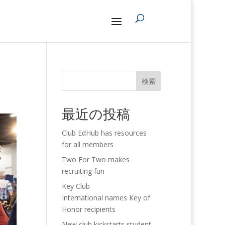
検索
最近の投稿
Club EdHub has resources
for all members
Two For Two makes
recruiting fun
Key Club
International names Key of
Honor recipients
New club kickstarts student