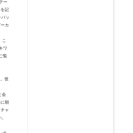
テー
年を記
チパッ
ピーカ
。こ
キワ
ご覧
う。世
と会
緒に朝
・チャ
い。
ンタ