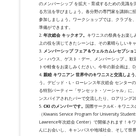
のメンバーシップ を拡大・育成するための見識を
る方法を学びましょう。各分野の専門家を講師に
参加しましょう。ワークショップでは、クラブを、
準備ができます。
年次総会 キックオフ。
キワニスの祭典をお楽しみ
上の役を演じてきたシーンは、その素晴らしいキ
メンバーシップ フェア＆ウェルカムレセプショ
ン・ハウス、ゲスト・デー、メンバーシップ 。歓
トや軽食をお楽しみください。今年の新企画は、D
親睦 キワニアン 世界中のキワニスと交流しよう
う。デビッド・L・ローレンス年次総会 センター
る特別パーティー「サンセット・ソーシャル」に、
ンスパイアされたバーで交流したり、ロアリング2
CKI のメンバーです。
国際サークルK - キワ
（Kiwanis Service Program for Univer
Lawrence年次総会 Center）で開催されま
んにお会いし、キャンパスや地域社会、そして世