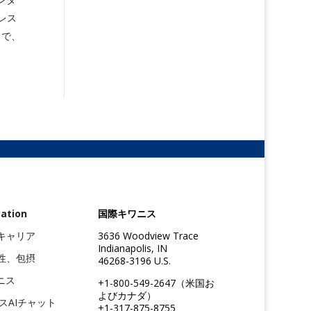
レス
まで、
ation
国際キワニス
キャリア
3636 Woodview Trace
Indianapolis, IN
性、包摂
46268-3196 U.S.
ニス
+1-800-549-2647（米国お
よびカナダ）
ニスAIチャット
+1-317-875-8755