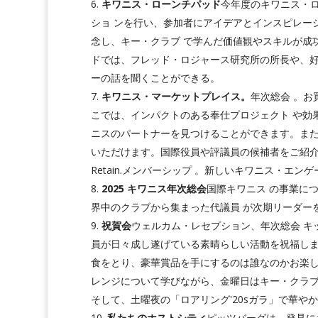
キワニス・ローンチパッド
今年度のキワニス・
ショ ンを行い、参加者にアイデアとインスピレー
念し、キー・クラブ で学んだ価値観やスキルが成
ドでは、フレッド・ロジャース研究所の所長や、
ーの話を聞くことができる。
キワニス・マーケットプレイス。
年次総会 。
こでは、インパクトのある奉仕プロジェクト や効
ニスのパートナーを見つけることができます。また
いただけます。国際役員や評議員の候補者をご紹介し
Retain.メンバーシップ 。新しいキワニス・エ
2025 キワニス年次総会
国際キワニス の事業に
界中のクラブから集まった代議員 が次期リーダー
祝賀会
ウェルカム・レセプション、年次総会 キ
員が日々成し遂げている素晴らしい活動を祝福し
食をとり、豪華賞品を手にするのは誰なのかお楽
レンジについて学びながら、金曜日はキー・クラブ
そして、土曜夜の「ロアリング'20sガラ」で華や
私たちのホストシティ
ピッツバーグは、発見に