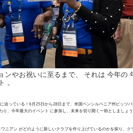
ションやお祝いに至るまで、
それは
今年の
ト 。
前に迫っている！6月25日から28日まで、米国ペンシルベニア州ピッツ
加わり、今年最大のイベント に参加し、未来を切り開く一助としましょ
キワニアン がどのように新しいクラブを作り上げているのかを探り、ク