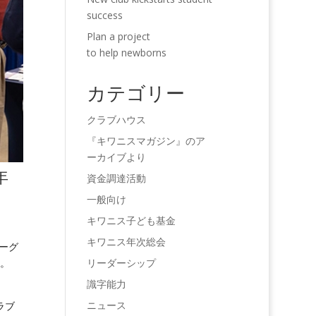
success
Plan a project
to help newborns
カテゴリー
クラブハウス
『キワニスマガジン』のア
ーカイブより
年
資金調達活動
一般向け
キワニス子ども基金
キワニス年次総会
バーグ
リーダーシップ
う。
識字能力
ニュース
ラブ