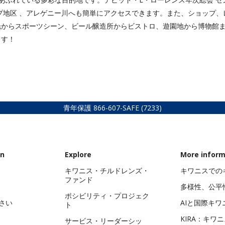
プ地区 、アレゲニー川へも簡単にアクセスできます。また、ショップ、
光からスポーツシーン、ビール醸造所からビストロ、遊園地から博物館
ます！
青年保護
866-607-SAFE (7233)
on
Explore
More inform
キワニス・チルドレンズ・
キワニスでの
ファンド
多様性、公平
ポシビリティ・プロジェク
さい
AIと国際キワ
ト
KIRA：キワ
サービス・リーダーシッ