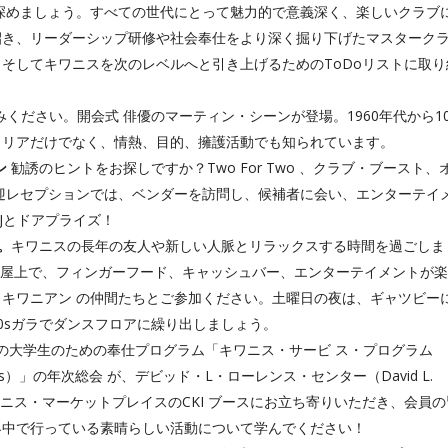
深めましょう。すべての世代にとって魅力的で意義深く、楽しいクラブ
招き、リーダーシップ研修や社会奉仕をより深く掘り下げたマスターク
そしてキワニスを次のレベルへと引き上げるためのToDoリストに取り
ください。開会式 俳優のマーティン・シーンが登場。1960年代から10
ャリアだけでなく、情熱、目的、擁護活動でも知られています。
ン
勧誘のヒントをお探しですか？Two For Two 、クラブ・ブースト、
迎レセプションでは、ベンダーを訪問し、候補者に会い、エンターテイ
Jとドアプライズ！
。
キワニスの長年の友人や新しい人脈とリラックスする時間を過ごしま
の屋上で、フィンガーフード、キャッシュバー、エンターテイメントが
キワニアン の仲間たちとご参加ください。土曜日の夜は、ギャツビー
0sガラでダンスフロアに繰り出しましょう。
ニスの大学生のための奉仕プログラム「キワニス・サービ ス・プログラム
sity Students）」の年次総会 が、デビッド・L・ローレンス・センター（David L.
す！キワニス・マーケットプレイスのCKI ブースにお立ち寄りいただき、会員
界中で行っている素晴らしい活動について学んでください！