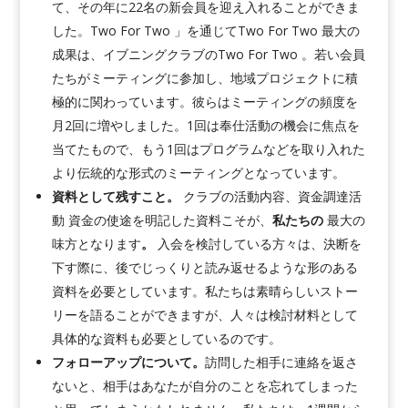
て、その年に22名の新会員を迎え入れることができま
した。Two For Two 」を通じてTwo For Two 最大の
成果は、イブニングクラブのTwo For Two 。若い会員
たちがミーティングに参加し、地域プロジェクトに積
極的に関わっています。彼らはミーティングの頻度を
月2回に増やしました。1回は奉仕活動の機会に焦点を
当てたもので、もう1回はプログラムなどを取り入れた
より伝統的な形式のミーティングとなっています。
資料として残すこと。
クラブの活動内容、資金調達活
動 資金の使途を明記した資料こそが、
私たちの
最大の
味方となります
。
入会を検討している方々は、決断を
下す際に、後でじっくりと読み返せるような形のある
資料を必要としています。私たちは素晴らしいストー
リーを語ることができますが、人々は検討材料として
具体的な資料も必要としているのです。
フォローアップについて。
訪問した相手に連絡を返さ
ないと、相手はあなたが自分のことを忘れてしまった