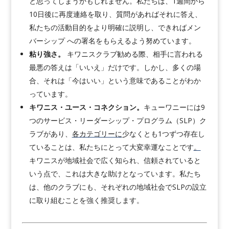
と思ってしまうかもしれません。私たちは、1週間から
10日後に再度連絡を取り、質問があればそれに答え、
私たちの活動目的をより明確に説明し、できればメン
バーシップ への署名をもらえるよう努めています。
粘り強さ。
キワニスクラブ勧める際、相手に言われる
最悪の答えは「いいえ」だけです。しかし、多くの場
合、それは「今はいい」という意味であることがわか
っています。
キワニス・ユース・コネクション。
キューワニーには9
つのサービス・リーダーシップ・プログラム（SLP）ク
ラブがあり、
各カテゴリーに
少なくとも1つずつ存在し
ていることは、私たちにとって大変幸運なことです
。
キワニスが地域社会で広く知られ、信頼されていると
いう点で、これは大きな助けとなっています。私たち
は、他のクラブにも、それぞれの地域社会でSLPの設立
に取り組むことを強く推奨します。