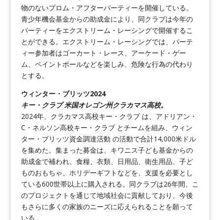
物のないプロム・アフターパーティーを開催している。
青少年機会基金からの助成金により、同クラブは今年の
パーティーをエクストリーム・レーシングで開催するこ
とができる。エクストリーム・レーシングでは、パーテ
ィー参加者はゴーカート・レース、アーケード・ゲー
ム、ペイントボールなどを楽しみ、危険な行為の代わり
とする。
ウィンター・ブリッツ2024
キー・クラブ 米国オレゴン州クラカマス高校。
2024年、クラカマス高校キー・クラブ は、アドリアン・
C・ネルソン高校キー・クラブ とチームを組み、ウィン
ター・ブリッツ資金調達活動 の活動で合計14,000米ドル
を集めた。集まった募金は、キワニス子ども基金からの
助成金で補われ、食糧、衣類、日用品、衛生用品、子ど
ものおもちゃ、ホリデーギフトなどを、支援を必要とし
ている600世帯以上に購入される。同クラブは26年間、こ
のプロジェクトを通じて地域社会に貢献しており、今後
もさらに多くの家族のニーズに応えられることを願って
いる。