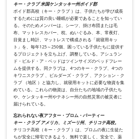
キー・クラブ 米国ケンタッキー州ボイド郡
ボイド郡高校（キー・クラブ ）は、子供たちが学び成長
するためには質の良い睡眠が必要であることを知ってい
る。そのためメンバーは、シーツ、掛け布団または毛
布、マットレスカバー、枕、ぬいぐるみ、本、常夜灯、
目覚まし時計、マットレスで構成される「就寝用キッ
ト」を、毎年125～250個、困っている子供たちに提供す
るプロジェクトを立ち上げ、調整している。アシュラン
ド・ビルド・ア・ベッドはツインサイズのベッドフレー
ムを提供する。同クラブは、4つのキー・クラブ、4つの
キワニスクラブ 、ビルダーズ・クラブ 、アクション・ク
ラブ （地区 ）と協力し、就寝用キットに必要な物資を集
めている。これらの物資は、自分たちの地域の子供たち
や、ケンタッキー州やテネシー州の自然災害の被災者に
届けられている。
忘れられない夜アフター・プロム・パーティー
キー・クラブ アメリカ、ミズーリ州、チリコテ高校。
チリコテ高校（キー・クラブ ）は、プロムの夜に生徒た
ちが安全に帰宅できるよう、無料で楽しく、安全で、薬