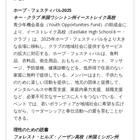
ホープ・フェスティバル2025
キー・クラブ 米国ワシントン州イーストレイク高校
青少年機会基金（Youth Opportunities Fund）の助成金に
より、イーストレイク高校（Eastlake High Schoolキー・
クラブ ）は、2025年ホープ・フェスティバルをより大き
な会場に移転し、クラブの地域社会に提供するサービス
の拡大に対応する。ホープ・フェスティバルは、食料
品、衣料品、衛生用品、おもちゃ、ヘアカット、マッサ
ージ、予防接種、健康診断などを、低所得で住居のない
家庭に無料で提供している。メンバーはまた、子供たち
のために楽しい活動を提供し、地元の団体と提携して、
メンタルヘルスや教育支援、家庭内暴力支援、就職支援
など、必要不可欠なサービスに人々をつないでいる。イ
ベント では、若いボランティアが地域社会に希望を広げ
ながら、リーダーシップと奉仕活動への愛を育むことが
できる。
理性のための読書
フォレスト・ヒルズ・ノーザン高校（米国ミシガン州