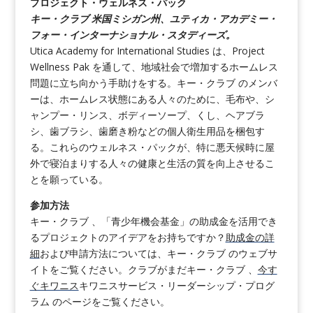
プロジェクト・ウェルネス・パック
キー・クラブ 米国ミシガン州、ユティカ・アカデミー・
フォー・インターナショナル・スタディーズ。
Utica Academy for International Studies は、Project
Wellness Pak を通して、地域社会で増加するホームレス
問題に立ち向かう手助けをする。キー・クラブ のメンバ
ーは、ホームレス状態にある人々のために、毛布や、シ
ャンプー・リンス、ボディーソープ、くし、ヘアブラ
シ、歯ブラシ、歯磨き粉などの個人衛生用品を梱包す
る。これらのウェルネス・パックが、特に悪天候時に屋
外で寝泊まりする人々の健康と生活の質を向上させるこ
とを願っている。
参加方法
キー・クラブ 、「青少年機会基金」の助成金を活用でき
るプロジェクトのアイデアをお持ちですか？
助成金の詳
細
および申請方法については、キー・クラブ のウェブサ
イトをご覧ください。クラブがまだキー・クラブ 、
今す
ぐキワニス
キワニスサービス・リーダーシップ・プログ
ラム のページをご覧ください。