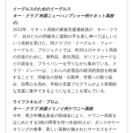
イーグルスのためのイーグルス
キー・クラブ 米国ニューハンプシャー州ケネット高校
の。
2022年、ケネット高校の家族支援連絡員が、キー・クラ
ブ 、自分たちの同級生に援助の手を差し伸べてほしいと
いう依頼を受けた。同クラブの「イーグルス・フォー・
イーグルス」プロジェクトでは、約30人のケネット高校
の生徒のために、食料品、衛生用品、ガソリンカードな
どの資金を、プライバシーを守りながら集めている。ク
ラブ・メンバーは、これらの必需品の経済的負担を軽減
することで、同級生の登校・出勤率、学業への取り組
み、自尊心を高め、学校の支援プログラムがより長期的
な支援に集中できるようになることを望んでいる。
ライフスキルズ・プロム
キー・クラブ 米国イリノイ州ケワニー高校
今年、青少年機会基金の助成金により、ケワニー高校を
はじめとする5校の障害を持つ生徒80人が、ダンスやケー
タリングの食事、新しい装飾が施されたサーカスをテー