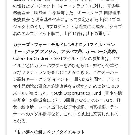
の優れたプロジェクト（キー・クラブ ）に対し、青少年
機会基金（助成金 ）を授与した。キー・クラブ 国際理事
会委員会 と児童基金代表によって決定された上位11プロ
ジェクトのうち、9プロジェクトは過去に助成金 。クラブ
名のアルファベット順で、上位11件は以下の通り：
カラーズ・フォー・チルドレン5キロ／1マイル・ラン
キー・クラブ アメリカ、アラバマ州、オーバーン高校。
Colors for Children's 5K/1マイル・ランの参加者は、1マ
イルごとにカラーパウダーを浴びせられ、鮮やかで華や
かなファン・ランを楽しむことができる。このオーバー
ン高校キー・クラブ イベント 、最初の2年間で、アラバ
マ小児病院の研究と施設改善を支援するために約13,000
米ドルが集まった。Youth Opportunities Fund（青少年機
会基金）の助成金により、3回目となるこのレースは、軽
食、給水所、レース当日のビデオ撮影、写真撮影、ラン
ナーへのメダル授与など、これまで以上に充実したもの
となる。
「甘い夢への鍵」ベッドタイムキット