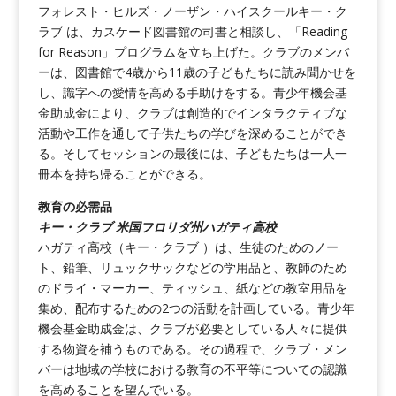
フォレスト・ヒルズ・ノーザン・ハイスクールキー・ク
ラブ は、カスケード図書館の司書と相談し、「Reading
for Reason」プログラムを立ち上げた。クラブのメンバ
ーは、図書館で4歳から11歳の子どもたちに読み聞かせを
し、識字への愛情を高める手助けをする。青少年機会基
金助成金により、クラブは創造的でインタラクティブな
活動や工作を通して子供たちの学びを深めることができ
る。そしてセッションの最後には、子どもたちは一人一
冊本を持ち帰ることができる。
教育の必需品
キー・クラブ 米国フロリダ州ハガティ高校
ハガティ高校（キー・クラブ ）は、生徒のためのノー
ト、鉛筆、リュックサックなどの学用品と、教師のため
のドライ・マーカー、ティッシュ、紙などの教室用品を
集め、配布するための2つの活動を計画している。青少年
機会基金助成金は、クラブが必要としている人々に提供
する物資を補うものである。その過程で、クラブ・メン
バーは地域の学校における教育の不平等についての認識
を高めることを望んでいる。