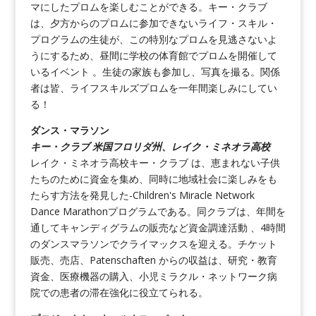
マにしたプロムを楽しむことができる。キー・クラブ
は、夕方からのプロムに参加できないライフ・スキル・
プログラムの生徒が、この特別なプロムを見逃さないよ
うにするため、昼間に学校の体育館でプロムを開催して
いるイベント 。生徒の家族も参加し、写真を撮る。関係
者は皆、ライフスキルズプロムを一年間楽しみにしてい
る！
ダンス・マラソン
キー・クラブ 米国フロリダ州、レイク・ミネオラ高校
レイク・ミネオラ高校キー・クラブ は、恵まれない子供
たちのために資金を集め、同時に地域社会に楽しみをも
たらす方法を発見した-Children's Miracle Network
Dance Marathonプログラムである。同クラブは、年間を
通してキャンディグラムの販売など資金調達活動 、4時間
のダンスマラソンでクライマックスを迎える。チケット
販売、売店、Patenschaften からの収益は、研究・教育
資金、医療機器の購入、小児ミラクル・ネットワーク病
院での患者の滞在強化に役立てられる。