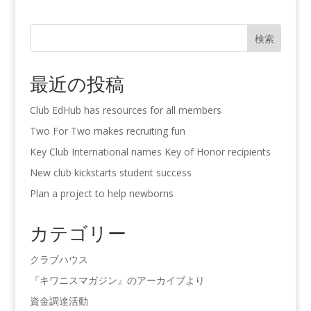
検索
最近の投稿
Club EdHub has resources for all members
Two For Two makes recruiting fun
Key Club International names Key of Honor recipients
New club kickstarts student success
Plan a project to help newborns
カテゴリー
クラブハウス
『キワニスマガジン』のアーカイブより
資金調達活動