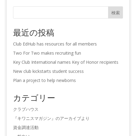
検索
最近の投稿
Club EdHub has resources for all members
Two For Two makes recruiting fun
Key Club International names Key of Honor recipients
New club kickstarts student success
Plan a project to help newborns
カテゴリー
クラブハウス
『キワニスマガジン』のアーカイブより
資金調達活動