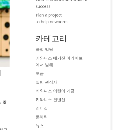
success
Plan a project
to help newborns
카테고리
클럽 빌딩
키와니스 매거진 아카이브
에서 발췌
니
모금
일반 관심사
키와니스 어린이 기금
키와니스 컨벤션
, 공
리더십
문해력
뉴스
"라고