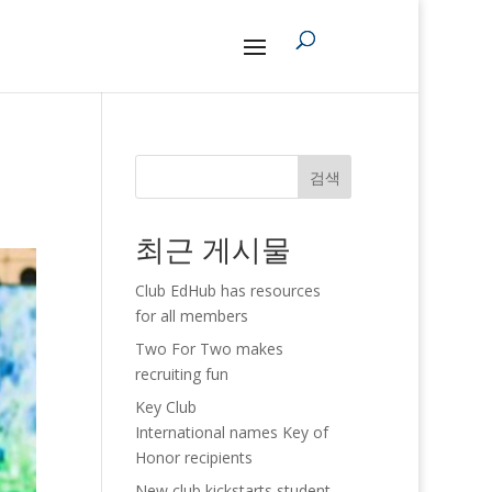
검색
최근 게시물
Club EdHub has resources
for all members
Two For Two makes
recruiting fun
Key Club
International names Key of
Honor recipients
New club kickstarts student