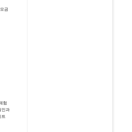
 모금
 체험
원인과
이트