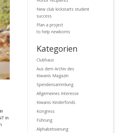
Honor recipients
New club kickstarts student
success
Plan a project
to help newborns
Kategorien
Clubhaus
Aus dem Archiv des
Kiwanis Magazin
Spendensammlung
Allgemeines Interesse
Kiwanis Kinderfonds
ei
Kongress
NT in
Führung
n
Alphabetisierung