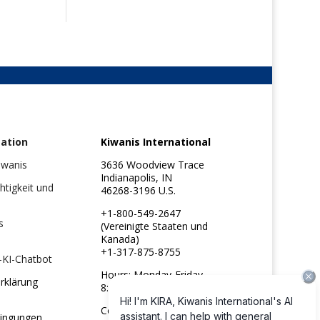
ation
Kiwanis International
iwanis
3636 Woodview Trace
Indianapolis, IN
chtigkeit und
46268-3196 U.S.
+1-800-549-2647
s
(Vereinigte Staaten und
Kanada)
+1-317-875-8755
-KI-Chatbot
Hours: Monday-Friday
rklärung
8:30am to 4:45pm ET
Copyright ©2026
ingungen