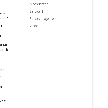
Nachrichten
Service-F
anis
Serviceprojekte
h auf
ig
Video
h
n
.
anus
 auch
ern
 -
er
Welt