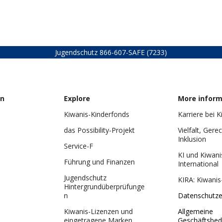
Jugendschutz
866-607-SAFE (7233)
on
Explore
More inform
Kiwanis-Kinderfonds
Karriere bei K
das Possibility-Projekt
Vielfalt, Gere
Inklusion
Service-F
KI und Kiwani
Führung und Finanzen
International
Jugendschutz
KIRA: Kiwanis
Hintergrundüberprüfunge
n
Datenschutze
Kiwanis-Lizenzen und
Allgemeine
eingetragene Marken
Geschäftsbed