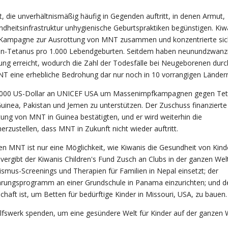
, die unverhältnismäßig häufig in Gegenden auftritt, in denen Armut,
heitsinfrastruktur unhygienische Geburtspraktiken begünstigen. Kiw
r Kampagne zur Ausrottung von MNT zusammen und konzentrierte sic
en-Tetanus pro 1.000 Lebendgeburten.
Seitdem haben neunundzwanz
ng erreicht, wodurch die Zahl der Todesfälle bei Neugeborenen durc
MNT eine erhebliche Bedrohung dar
nur noch in 10 vorrangigen Länder
5.000 US-Dollar an UNICEF
USA
um Massenimpfkampagnen gegen Tet
Guinea, Pakistan und Jemen zu unterstützen. Der Zuschuss finanzierte
ung von MNT in Guinea bestätigten, und er wird weiterhin die
zustellen, dass MNT in Zukunft nicht wieder auftritt.
 MNT ist nur eine Möglichkeit, wie Kiwanis die Gesundheit von Kind
vergibt der Kiwanis Children's Fund Zusch an Clubs in der ganzen Welt
tismus-Screenings und Therapien für Familien in Nepal einsetzt; der
nährungsprogramm an einer Grundschule in Panama einzurichten; und d
schaft ist, um Betten für bedürftige Kinder in Missouri, USA, zu bauen.
ilfswerk spenden, um eine gesündere Welt für Kinder auf der ganzen 