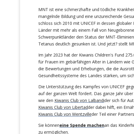
MNT ist eine schmerzhafte und tödliche Krankheit
mangelnde Bildung und eine unzureichende Gesund
schloss sich 2010 mit UNICEF in dessen globale
Länder mit mehr als einem Fall von Neugeboren
Schwerpunktländer den Status der MNT-Eliminieru
Tetanus deutlich gesunken ist.
Und jetzt?
stellt 
Im Jahr 2023 hat der Kiwanis Children's Fund 27
für Frauen im gebärfähigen Alter in Ländern wie 
die Bewertungen und Erhebungen, die die Ausrott
Gesundheitssysteme des Landes stärken, um sicher
Die Unterstützung des Kampfes von UNICEF gegen
auf der ganzen Welt fördert. Das ganze Jahr über 
wie den
Kiwanis Club von Lalbandi
der sich für Au
Kiwanis Club von Libertad
der dabei hilft, ein Er
Kiwanis Club von Wentzville
der Teil einer Partner
Sie können
eine Spende machen
an das Kinderh
zu ermöglichen.