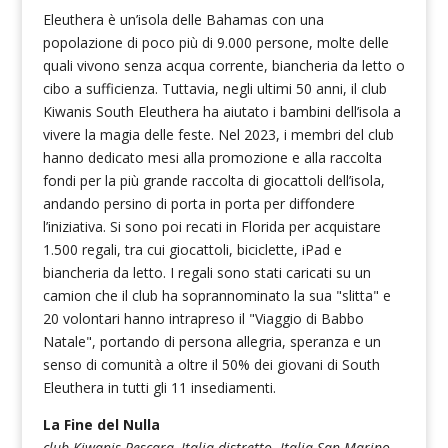
Eleuthera è un’isola delle Bahamas con una
popolazione di poco più di 9.000 persone, molte delle
quali vivono senza acqua corrente, biancheria da letto o
cibo a sufficienza. Tuttavia, negli ultimi 50 anni, il club
Kiwanis South Eleuthera ha aiutato i bambini dell’isola a
vivere la magia delle feste. Nel 2023, i membri del club
hanno dedicato mesi alla promozione e alla raccolta
fondi per la più grande raccolta di giocattoli dell’isola,
andando persino di porta in porta per diffondere
l’iniziativa. Si sono poi recati in Florida per acquistare
1.500 regali, tra cui giocattoli, biciclette, iPad e
biancheria da letto. I regali sono stati caricati su un
camion che il club ha soprannominato la sua "slitta" e
20 volontari hanno intrapreso il "Viaggio di Babbo
Natale", portando di persona allegria, speranza e un
senso di comunità a oltre il 50% dei giovani di South
Eleuthera in tutti gli 11 insediamenti.
La Fine del Nulla
club Kiwanis Pescara, Italia distretto Italia-San Marino