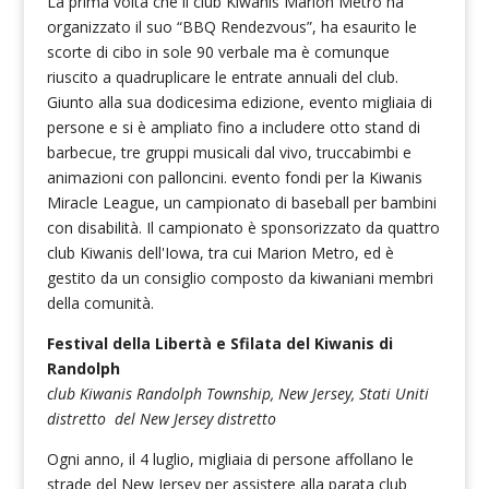
La prima volta che il club Kiwanis Marion Metro ha
organizzato il suo “BBQ Rendezvous”, ha esaurito le
scorte di cibo in sole 90 verbale ma è comunque
riuscito a quadruplicare le entrate annuali del club.
Giunto alla sua dodicesima edizione, evento migliaia di
persone e si è ampliato fino a includere otto stand di
barbecue, tre gruppi musicali dal vivo, truccabimbi e
animazioni con palloncini. evento fondi per la Kiwanis
Miracle League, un campionato di baseball per bambini
con disabilità. Il campionato è sponsorizzato da quattro
club Kiwanis dell'Iowa, tra cui Marion Metro, ed è
gestito da un consiglio composto da kiwaniani membri
della comunità.
Festival della Libertà e Sfilata del Kiwanis di
Randolph
club Kiwanis Randolph Township, New Jersey, Stati Uniti
distretto del New Jersey distretto
Ogni anno, il 4 luglio, migliaia di persone affollano le
strade del New Jersey per assistere alla parata club