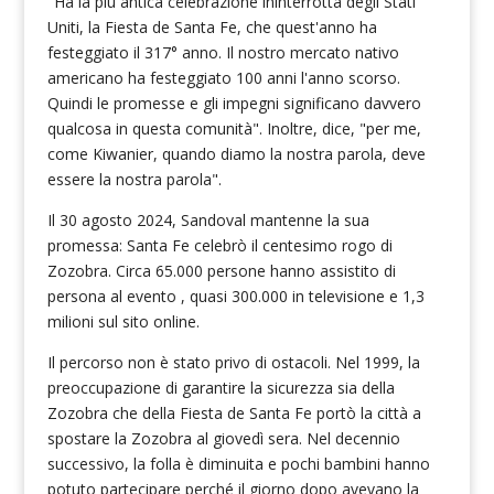
"Ha la più antica celebrazione ininterrotta degli Stati
Uniti, la Fiesta de Santa Fe, che quest'anno ha
festeggiato il 317° anno. Il nostro mercato nativo
americano ha festeggiato 100 anni l'anno scorso.
Quindi le promesse e gli impegni significano davvero
qualcosa in questa comunità". Inoltre, dice, "per me,
come Kiwanier, quando diamo la nostra parola, deve
essere la nostra parola".
Il 30 agosto 2024, Sandoval mantenne la sua
promessa: Santa Fe celebrò il centesimo rogo di
Zozobra. Circa 65.000 persone hanno assistito di
persona al evento , quasi 300.000 in televisione e 1,3
milioni sul sito online.
Il percorso non è stato privo di ostacoli. Nel 1999, la
preoccupazione di garantire la sicurezza sia della
Zozobra che della Fiesta de Santa Fe portò la città a
spostare la Zozobra al giovedì sera. Nel decennio
successivo, la folla è diminuita e pochi bambini hanno
potuto partecipare perché il giorno dopo avevano la