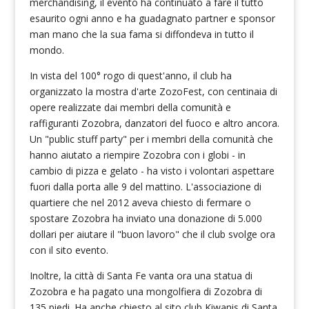
merchandising, il evento ha continuato a fare il tutto
esaurito ogni anno e ha guadagnato partner e sponsor
man mano che la sua fama si diffondeva in tutto il
mondo.
In vista del 100° rogo di quest'anno, il club ha
organizzato la mostra d'arte ZozoFest, con centinaia di
opere realizzate dai membri della comunità e
raffiguranti Zozobra, danzatori del fuoco e altro ancora.
Un "public stuff party" per i membri della comunità che
hanno aiutato a riempire Zozobra con i globi - in
cambio di pizza e gelato - ha visto i volontari aspettare
fuori dalla porta alle 9 del mattino. L'associazione di
quartiere che nel 2012 aveva chiesto di fermare o
spostare Zozobra ha inviato una donazione di 5.000
dollari per aiutare il "buon lavoro" che il club svolge ora
con il sito evento.
Inoltre, la città di Santa Fe vanta ora una statua di
Zozobra e ha pagato una mongolfiera di Zozobra di
135 piedi. Ha anche chiesto al sito club Kiwanis di Santa