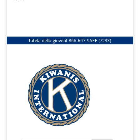
tutela della giovent
866-607-SAFE (7233)