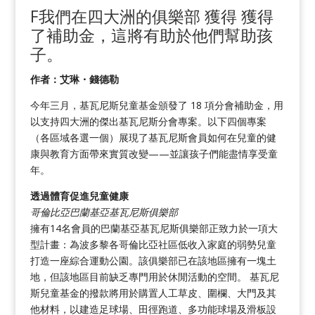
F
我們在四大洲的俱樂部
獲得
獲得
了補助金，這將有助於他們幫助孩
子
。
作者：艾琳・錢德勒
今年三月，基瓦尼斯兒童基金頒發了 18 項分會補助金，用
以支持四大洲的傑出基瓦尼斯分會專案。以下四個專案
（各區域各選一個）展現了基瓦尼斯會員如何在兒童的健
康與教育方面帶來實質改變——並讓孩子們能盡情享受童
年。
透過體育促進兒童健康
哥倫比亞巴蘭基亞基瓦尼斯俱樂部
擁有14名會員的巴蘭基亞基瓦尼斯俱樂部正致力於一項大
型計畫：為波多黎各哥倫比亞社區低收入家庭的弱勢兒童
打造一座綜合運動公園。該俱樂部已在該地區擁有一塊土
地，但該地區目前缺乏專門用於休閒活動的空間。 基瓦尼
斯兒童基金的撥款將用於購置人工草皮、圍欄、大門及其
他材料，以建造足球場、田徑跑道、多功能球場及滑板設