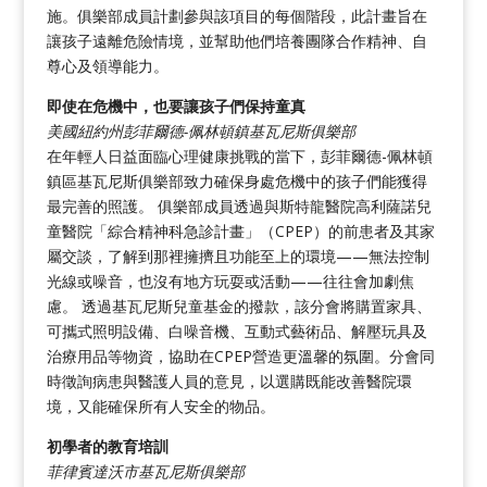
施。俱樂部成員計劃參與該項目的每個階段，此計畫旨在
讓孩子遠離危險情境，並幫助他們培養團隊合作精神、自
尊心及領導能力。
即使在危機中，也要讓孩子們保持童真
美國紐約州彭菲爾德-佩林頓鎮基瓦尼斯俱樂部
在年輕人日益面臨心理健康挑戰的當下，彭菲爾德-佩林頓
鎮區基瓦尼斯俱樂部致力確保身處危機中的孩子們能獲得
最完善的照護。 俱樂部成員透過與斯特龍醫院高利薩諾兒
童醫院「綜合精神科急診計畫」（CPEP）的前患者及其家
屬交談，了解到那裡擁擠且功能至上的環境——無法控制
光線或噪音，也沒有地方玩耍或活動——往往會加劇焦
慮。 透過基瓦尼斯兒童基金的撥款，該分會將購置家具、
可攜式照明設備、白噪音機、互動式藝術品、解壓玩具及
治療用品等物資，協助在CPEP營造更溫馨的氛圍。分會同
時徵詢病患與醫護人員的意見，以選購既能改善醫院環
境，又能確保所有人安全的物品。
初學者的教育培訓
菲律賓達沃市基瓦尼斯俱樂部