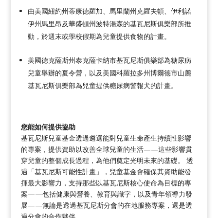
由美國紐約州蒂康德羅加、馬里蘭州克羅夫頓、伊利諾
伊州馬里昂及華盛頓州波特湯森的基瓦尼斯俱樂部所推
動，於週末或學校假期為兒童提供食物的計畫。
美國德克薩斯州泰克薩卡納市基瓦尼斯俱樂部為糖尿病
兒童舉辦的夏令營，以及美國科羅拉多州博爾德市山麓
基瓦尼斯俱樂部為兒童提供糖尿病警報犬的計畫。
您能如何提供協助
基瓦尼斯兒童基金透過遴選能對兒童生命產生持續性影響
的專案，提供資助以改善全球兒童的生活——這些影響貫
穿兒童的整個成長過程，為他們奠定光明未來的基礎。 透
過「基瓦尼斯可能性計畫」，兒童基金會確保其資助能發
揮最大影響力，支持那些以基瓦尼斯核心使命為目標的專
案——包括健康與營養、教育與識字，以及青年領導力發
展——無論是透過基瓦尼斯分會的在地服務專案，還是透
過分會的合作夥伴。