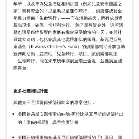
年華，以及專為兒童癌症相關計畫（例如兒童安寧照護之
家）籌募資金的「兒童助兒童迷你騎行」。俱樂部成員全
年致力籌備「生命騎行」——而在活動當天，所有成員皆
親臨現場，確保一切順利進行。 除了籌募資金外，這項活
動也讓受癌症影響的家庭有機會享受愉快的一天，並與社
區建立連結，包括結識其他處境相似的家庭。基瓦尼斯兒
童基金（Kiwanis Children’s Fund）的俱樂部補助金將協助
宣傳此活動，並資助「兒童騎行」項目。該俱樂部期望
「生命騎行」能在未來幾年擴展至瑞士全境，並推廣至國
際舞台。
更多社團補助計畫
其他於三月獲得俱樂部補助金的專案包括：
美國路易斯安那州聖伯納德-阿拉比基瓦尼斯俱樂部推出
的「準備好閱讀」識字推廣計畫
美國紐約州東梅多基瓦尼斯俱樂部舉辦的「社區日」圖