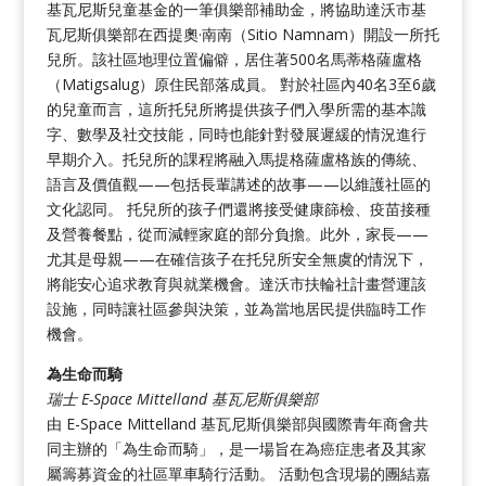
基瓦尼斯兒童基金的一筆俱樂部補助金，將協助達沃市基
瓦尼斯俱樂部在西提奧·南南（Sitio Namnam）開設一所托
兒所。該社區地理位置偏僻，居住著500名馬蒂格薩盧格
（Matigsalug）原住民部落成員。 對於社區內40名3至6歲
的兒童而言，這所托兒所將提供孩子們入學所需的基本識
字、數學及社交技能，同時也能針對發展遲緩的情況進行
早期介入。托兒所的課程將融入馬提格薩盧格族的傳統、
語言及價值觀——包括長輩講述的故事——以維護社區的
文化認同。 托兒所的孩子們還將接受健康篩檢、疫苗接種
及營養餐點，從而減輕家庭的部分負擔。此外，家長——
尤其是母親——在確信孩子在托兒所安全無虞的情況下，
將能安心追求教育與就業機會。達沃市扶輪社計畫營運該
設施，同時讓社區參與決策，並為當地居民提供臨時工作
機會。
為生命而騎
瑞士 E-Space Mittelland 基瓦尼斯俱樂部
由 E-Space Mittelland 基瓦尼斯俱樂部與國際青年商會共
同主辦的「為生命而騎」，是一場旨在為癌症患者及其家
屬籌募資金的社區單車騎行活動。 活動包含現場的團結嘉