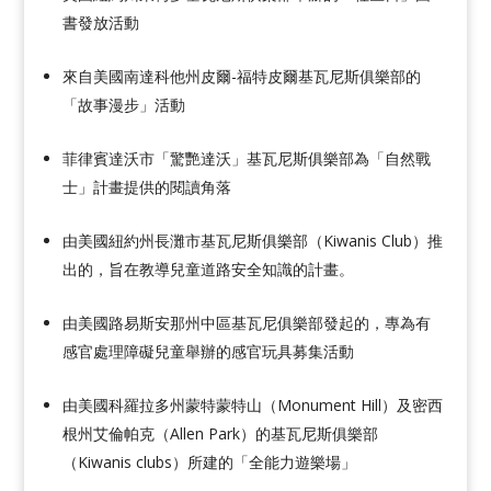
書發放活動
來自美國南達科他州皮爾-福特皮爾基瓦尼斯俱樂部的
「故事漫步」活動
菲律賓達沃市「驚艷達沃」基瓦尼斯俱樂部為「自然戰
士」計畫提供的閱讀角落
由美國紐約州長灘市基瓦尼斯俱樂部（Kiwanis Club）推
出的，旨在教導兒童道路安全知識的計畫。
由美國路易斯安那州中區基瓦尼俱樂部發起的，專為有
感官處理障礙兒童舉辦的感官玩具募集活動
由美國科羅拉多州蒙特蒙特山（Monument Hill）及密西
根州艾倫帕克（Allen Park）的基瓦尼斯俱樂部
（Kiwanis clubs）所建的「全能力遊樂場」