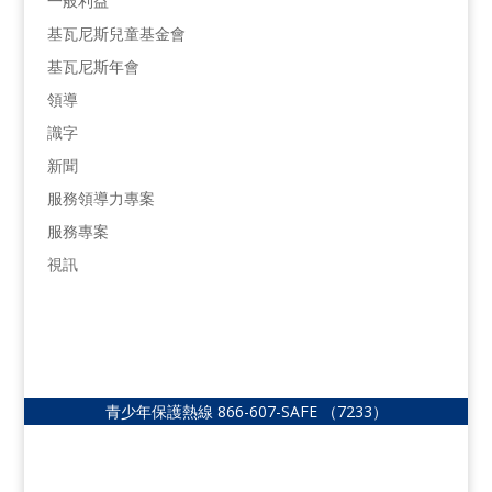
一般利益
基瓦尼斯兒童基金會
基瓦尼斯年會
領導
識字
新聞
服務領導力專案
服務專案
視訊
青少年保護熱線
866-607-SAFE
（7233）