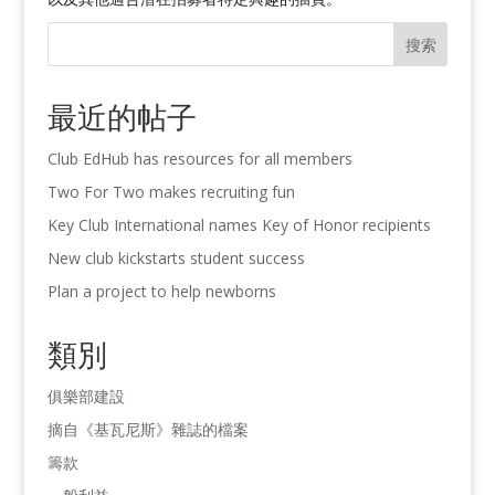
搜索
最近的帖子
Club EdHub has resources for all members
Two For Two makes recruiting fun
Key Club International names Key of Honor recipients
New club kickstarts student success
Plan a project to help newborns
類別
俱樂部建設
摘自《基瓦尼斯》雜誌的檔案
籌款