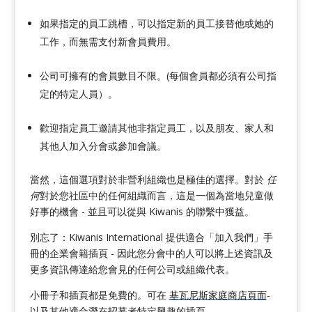
如果指定的員工跳槽，可以指定新的員工接替他或她的
工作，而無需支付新會員費用。
公司可擁有的會員數目不限。(每個會員都必須有公司指
定的特定人員）。
歡迎指定員工邀請其他非指定員工，以及朋友、家人和
其他人加入分會或參加會議。
當然，這個選項對於非營利組織也是極佳的選擇。對於
任
何
對於您社區中的任何組織而言，這是一個為當地兒童做
好事的機會 - 並且可以從與 Kiwanis 的聯繫中獲益。
別忘了：Kiwanis International 提供適合「加入我們」手
冊的企業會籍插頁 - 因此您分會中的人可以將上述資訊及
更多資訊傳達給您會見的任何公司或組織代表。
小冊子和插頁都是免費的。可在
基瓦尼斯家庭商店頁面
-
以及其他適合潛在招募者特定興趣的插頁。